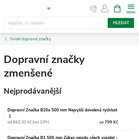
Přejít
NÁKUPNÍ
KOŠÍK
na
obsah
HLEDAT
Svislé dopravní značky
Dopravní značky
zmenšené
Nejprodávanější
Dopravní Značka B20a 500 mm Nejvyšší dovolená rychlost
od 660,30 Kč bez DPH
799 Kč
od
Dopravní Značka B1 500 mm Zákaz vjezdu všech vozidel -