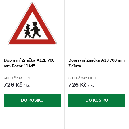
u
k
k
t
t
ů
ů
Dopravní Značka A12b 700
Dopravní Značka A13 700 mm
mm Pozor "Děti"
Zvířata
600 Kč bez DPH
600 Kč bez DPH
726 Kč
726 Kč
/ ks
/ ks
DO KOŠÍKU
DO KOŠÍKU