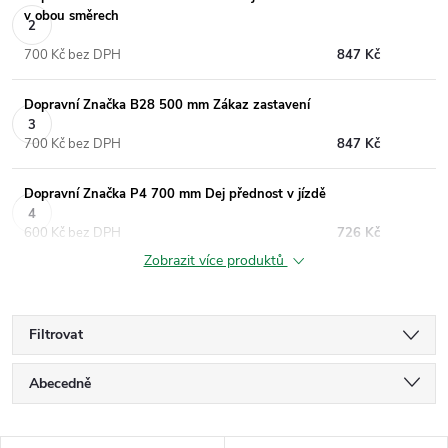
v obou směrech
700 Kč bez DPH
847 Kč
Dopravní Značka B28 500 mm Zákaz zastavení
700 Kč bez DPH
847 Kč
Dopravní Značka P4 700 mm Dej přednost v jízdě
600 Kč bez DPH
726 Kč
Zobrazit více produktů
Filtrovat
Ř
Abecedně
a
Nejlevnější