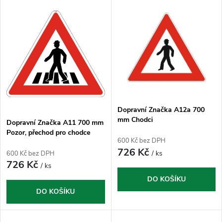
V
Nejdražší
z
ý
Nejprodávanější
e
p
n
i
í
s
p
Dopravní Značka A12a 700
mm Chodci
p
Dopravní Značka A11 700 mm
Pozor, přechod pro chodce
r
600 Kč bez DPH
r
726 Kč
/ ks
600 Kč bez DPH
o
726 Kč
/ ks
o
DO KOŠÍKU
d
DO KOŠÍKU
d
u