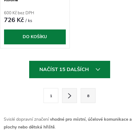
600 Kč bez DPH
726 Kč
/ ks
DO KOŠÍKU
O
NAČÍST 15 DALŠÍCH
v
l
S
1
8
t
á
r
d
á
Svislé dopravní značení
vhodné pro místní, účelové komunikace a
a
n
plochy nebo dětská hřiště
.
k