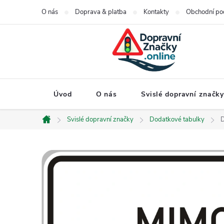
Přejít
O nás
Doprava & platba
Kontakty
Obchodní po
na
obsah
Úvod
O nás
Svislé dopravní značk
Svislé dopravní značky
Dodatkové tabulky
D
Domů