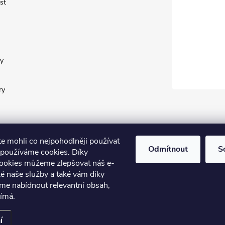
st
y
ry
te mohli co nejpohodlněji používat
Odmítnout
S
 používáme cookies. Díky
okies můžeme zlepšovat náš e-
ké naše služby a také vám díky
FB
me nabídnout relevantní obsah,
jímá.
 vyhrazena.
Upravit nastavení cookies
í