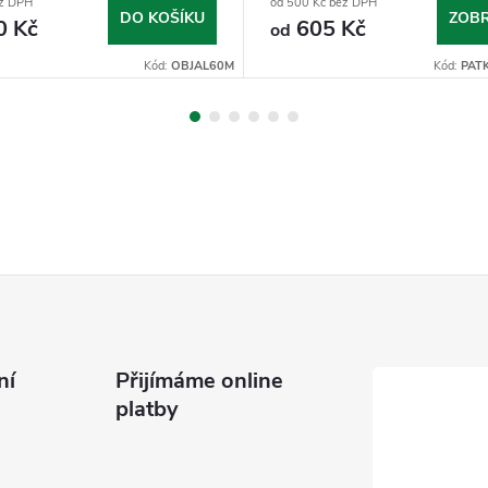
ez DPH
od 500 Kč bez DPH
DO KOŠÍKU
ZOBR
0 Kč
605 Kč
od
Kód:
OBJAL60M
Kód:
PAT
ní
Přijímáme online
platby