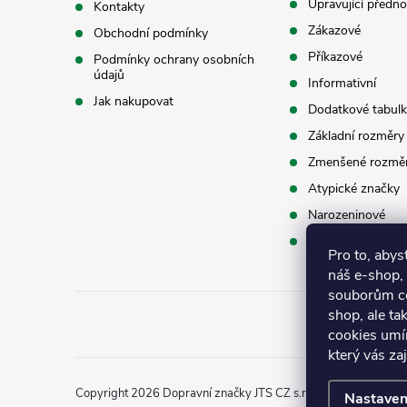
Upravující předno
Kontakty
t
Zákazové
Obchodní podmínky
í
Příkazové
Podmínky ochrany osobních
údajů
Informativní
Jak nakupovat
Dodatkové tabulk
Základní rozměry
Zmenšené rozmě
Atypické značky
Narozeninové
Příslušenství
Pro to, abys
náš e-shop,
souborům co
shop, ale ta
cookies umí
který vás za
Copyright 2026
Dopravní značky JTS CZ s.r.o.
. Všechna práva
Nastaven