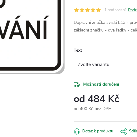
1 hodnocení
Podr
Dopravní značka svislá E13 - prov
základní značku - dva řádky - ce
Text
Možnosti doručení
od
484 Kč
od
400 Kč
bez DPH
Měrná
cena:
Dotaz k produktu
Sdíl