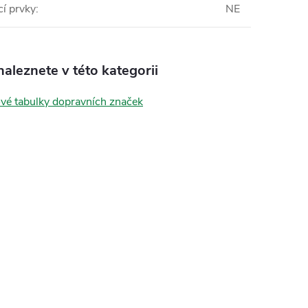
í prvky
:
NE
aleznete v této kategorii
vé tabulky dopravních značek