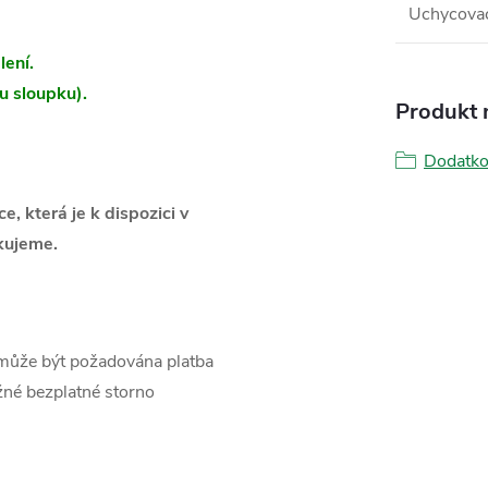
Uchycovac
lení.
u sloupku).
Produkt n
Dodatko
 která je k dispozici v
kujeme.
 může být požadována platba
žné bezplatné storno