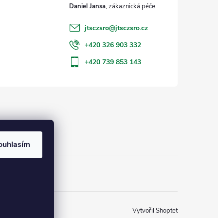
Daniel Jansa
jtsczsro
@
jtsczsro.cz
+420 326 903 332
+420 739 853 143
ouhlasím
Vytvořil Shoptet