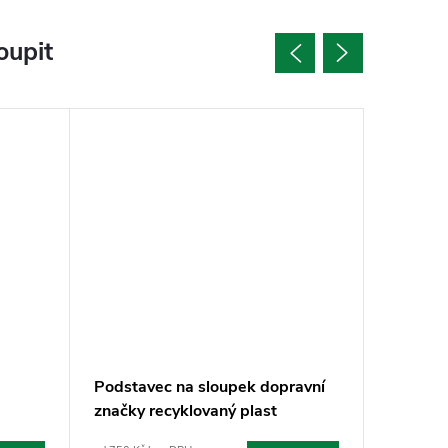
oupit
Podstavec na sloupek dopravní
Sloupek
značky recyklovaný plast