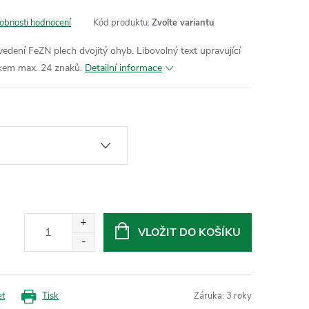
obnosti hodnocení
Kód produktu:
Zvolte variantu
edení FeZN plech dvojitý ohyb. Libovolný text upravující
lkem max. 24 znaků.
Detailní informace
VLOŽIT DO KOŠÍKU
et
Tisk
Záruka
:
3 roky