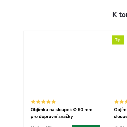
K to
Tip
mm
Objímka na sloupek Ø 60 mm
Objím
pro dopravní značky
sloup