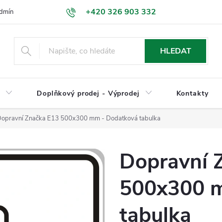
+420 326 903 332
dmínky
Podmínky ochrany osobních údajů
Jak nakupovat
HLEDAT
y
Doplňkový prodej - Výprodej
Kontakty
opravní Značka E13 500x300 mm - Dodatková tabulka
Dopravní 
500x300 
tabulka