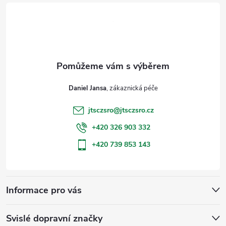
á
p
a
t
Daniel Jansa
í
jtsczsro
@
jtsczsro.cz
+420 326 903 332
+420 739 853 143
Informace pro vás
Svislé dopravní značky