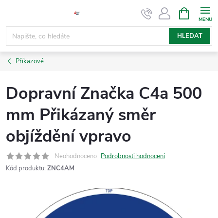
Přejít
NÁKUPNÍ
KOŠÍK
na
obsah
HLEDAT
Příkazové
Dopravní Značka C4a 500
mm Přikázaný směr
objíždění vpravo
Neohodnoceno
Podrobnosti hodnocení
Kód produktu:
ZNC4AM