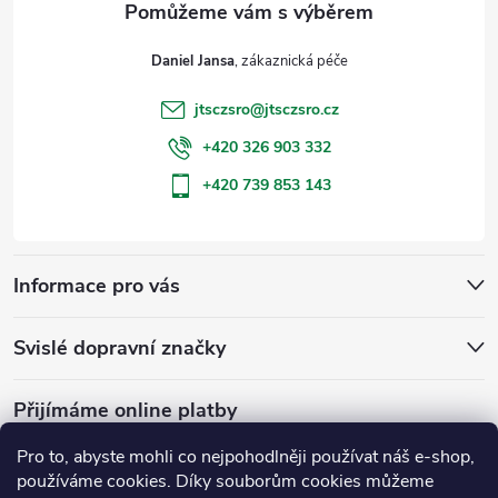
t
Daniel Jansa
í
jtsczsro
@
jtsczsro.cz
+420 326 903 332
+420 739 853 143
Informace pro vás
Svislé dopravní značky
Přijímáme online platby
Pro to, abyste mohli co nejpohodlněji používat náš e-shop,
používáme cookies. Díky souborům cookies můžeme