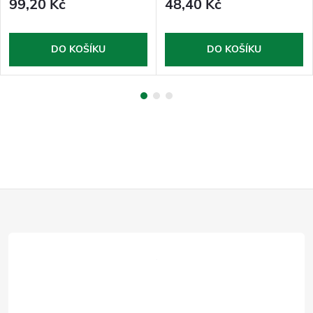
99,20 Kč
48,40 Kč
DO KOŠÍKU
DO KOŠÍKU
Z
á
p
a