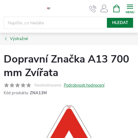
Přejít
NÁKUPNÍ
KOŠÍK
na
obsah
HLEDAT
Výstražné
Dopravní Značka A13 700
mm Zvířata
Neohodnoceno
Podrobnosti hodnocení
Kód produktu:
ZNA13M