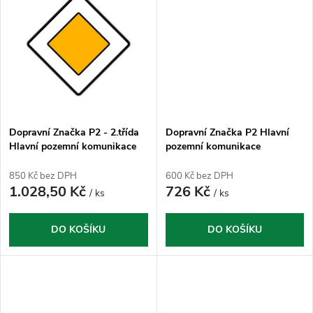
k
k
t
t
ů
ů
Dopravní Značka P2 - 2.třída
Dopravní Značka P2 Hlavní
Hlavní pozemní komunikace
pozemní komunikace
850 Kč bez DPH
600 Kč bez DPH
1.028,50 Kč
726 Kč
/ ks
/ ks
DO KOŠÍKU
DO KOŠÍKU