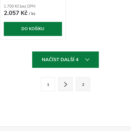
1.700 Kč bez DPH
2.057 Kč
/ ks
DO KOŠÍKU
O
NAČÍST DALŠÍ 4
v
l
S
1
2
t
á
r
d
á
a
n
k
c
o