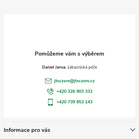
Z
í
v
á
á
p
n
p
r
í
v
a
k
t
y
Daniel Jansa
í
v
jtsczsro
@
jtsczsro.cz
+420 326 903 332
ý
+420 739 853 143
p
i
s
Informace pro vás