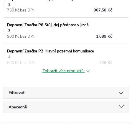
750 Kč bez DPH
907,50 Kč
Dopravní Značka P6 Stůj, dej přednost v jízdě
900 Kč bez DPH
1.089 Kč
Dopravní Značka P2 Hlavní pozemní komunikace
600 Kč bez DPH
726 Kč
Zobrazit více produktů
Filtrovat
Ř
Abecedně
a
Nejlevnější
V
Nejdražší