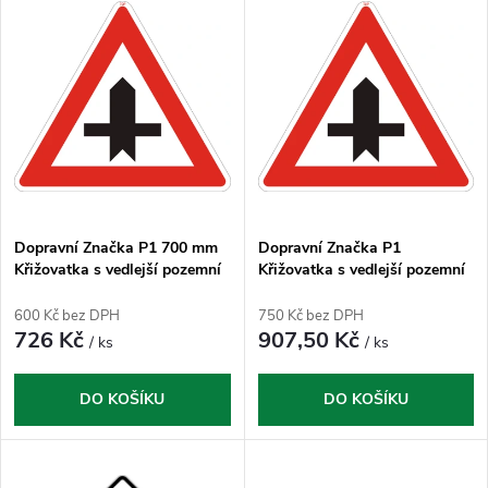
z
ý
Nejprodávanější
e
p
n
i
í
s
p
p
Dopravní Značka P1 700 mm
Dopravní Značka P1
Křižovatka s vedlejší pozemní
Křižovatka s vedlejší pozemní
r
komunikací
komunikací
r
600 Kč bez DPH
750 Kč bez DPH
o
726 Kč
907,50 Kč
/ ks
/ ks
o
d
DO KOŠÍKU
DO KOŠÍKU
d
u
u