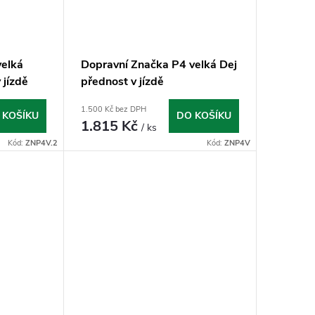
velká
Dopravní Značka P4 velká Dej
 jízdě
přednost v jízdě
1.500 Kč bez DPH
 KOŠÍKU
DO KOŠÍKU
1.815 Kč
/ ks
Kód:
ZNP4V.2
Kód:
ZNP4V