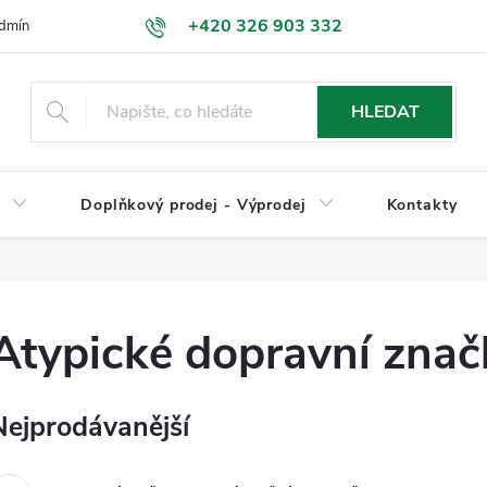
+420 326 903 332
dmínky
Podmínky ochrany osobních údajů
Jak nakupovat
HLEDAT
y
Doplňkový prodej - Výprodej
Kontakty
Atypické dopravní znač
Nejprodávanější