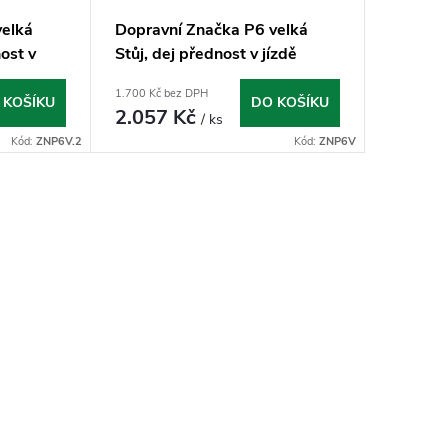
velká
Dopravní Značka P6 velká
nost v
Stůj, dej přednost v jízdě
1.700 Kč bez DPH
 KOŠÍKU
DO KOŠÍKU
2.057 Kč
/ ks
Kód:
ZNP6V.2
Kód:
ZNP6V