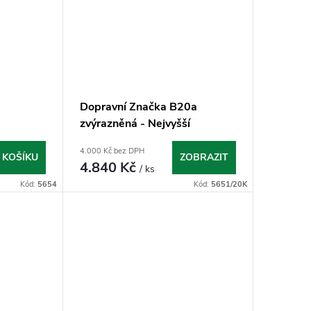
3
Dopravní Značka B20a
zvýrazněná - Nejvyšší
dovolená rychlost
4.000 Kč bez DPH
 KOŠÍKU
ZOBRAZIT
4.840 Kč
/ ks
Kód:
5654
Kód:
5651/20K