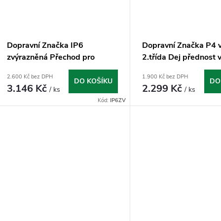
Dopravní Značka IP6
Dopravní Značka P4 
zvýrazněná Přechod pro
2.třída Dej přednost v
chodce
2.600 Kč bez DPH
1.900 Kč bez DPH
DO KOŠÍKU
DO
3.146 Kč
2.299 Kč
/ ks
/ ks
Kód:
IP6ZV