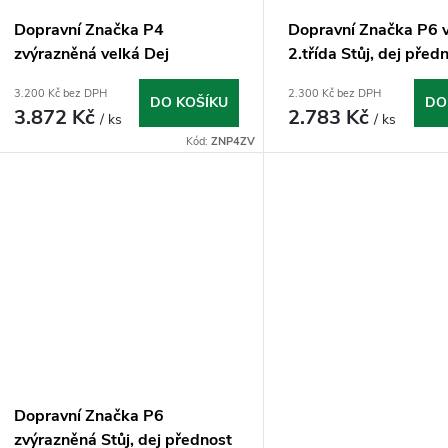
Dopravní Značka P4
Dopravní Značka P6 
zvýrazněná velká Dej
2.třída Stůj, dej před
přednost v jízdě
jízdě
3.200 Kč bez DPH
2.300 Kč bez DPH
DO KOŠÍKU
DO
3.872 Kč
2.783 Kč
/ ks
/ ks
Kód:
ZNP4ZV
Dopravní Značka P6
zvýrazněná Stůj, dej přednost