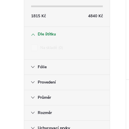
1815
Kč
4840
Kč
Dle štítku
Na skladě
0
Fólie
Provedení
Průměr
Rozměr
Uchycovací prvky