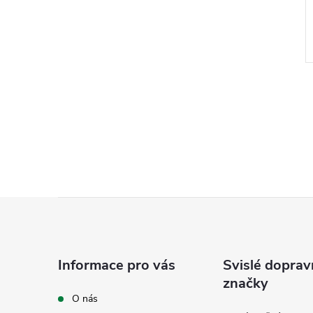
l
Z
á
Informace pro vás
Svislé doprav
p
značky
O nás
í