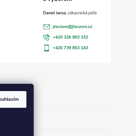
Daniel Jansa
jtsczsro
@
jtsczsro.cz
+420 326 903 332
+420 739 853 143
ouhlasím