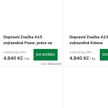
t
k
ů
t
ů
Dopravní Značka A15
Dopravní Značka A2
zvýrazněná Pozor, práce na
zvýrazněná Kolona
silnici
4.000 Kč bez DPH
4.000 Kč bez DPH
DO KOŠÍKU
DO
4.840 Kč
4.840 Kč
/ ks
/ ks
Kód:
ZNA11ZV3