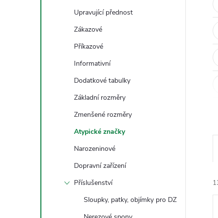
t
Upravující přednost
r
Zákazové
Příkazové
a
Informativní
n
Dodatkové tabulky
Základní rozměry
n
Zmenšené rozměry
í
Atypické značky
Narozeninové
p
Dopravní zařízení
a
Příslušenství
1
n
Sloupky, patky, objímky pro DZ
Nerezové spony