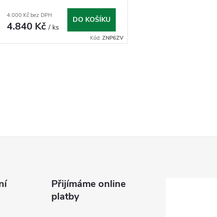
v jízdě
4.000 Kč bez DPH
DO KOŠÍKU
4.840 Kč
/ ks
Kód:
ZNP6ZV
O
v
á
d
a
ní
Přijímáme online
c
platby