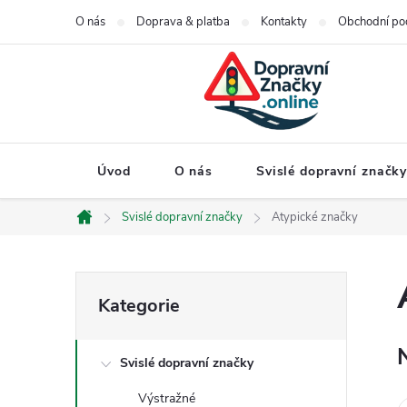
Přejít
O nás
Doprava & platba
Kontakty
Obchodní po
na
obsah
Úvod
O nás
Svislé dopravní značk
Svislé dopravní značky
Atypické značky
Domů
P
Přeskočit
Kategorie
kategorie
o
Svislé dopravní značky
s
Výstražné