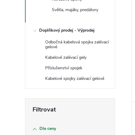
e
Světla, majáky, predátory
l
í
Doplňkový prodej - Výprodej
i
Odbočná kabelová spojka zalévací
gelové
Kabelové zalévací gely
Příslušenství spojek
Kabelové spojky zalévací gelové
Dle ceny