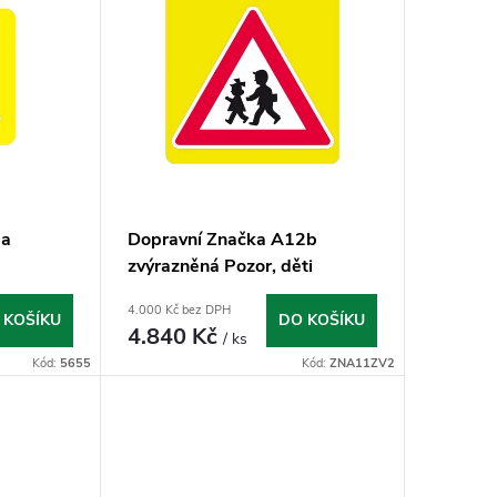
2a
Dopravní Značka A12b
zvýrazněná Pozor, děti
4.000 Kč bez DPH
 KOŠÍKU
DO KOŠÍKU
4.840 Kč
/ ks
Kód:
5655
Kód:
ZNA11ZV2