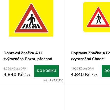
e
ý
n
p
p
s
r
p
Dopravní Značka A11
Dopravní Značka A1
o
zvýrazněná Pozor, přechod
zvýrazněná Chodci
r
pro chodce
4.000 Kč bez DPH
4.000 Kč bez DPH
d
DO KOŠÍKU
DO
4.840 Kč
4.840 Kč
/ ks
/ ks
o
Kód:
ZNA11ZV
u
d
k
u