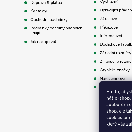
a
Výstražné
Doprava & platba
Upravující předno
Kontakty
t
Zákazové
r
Obchodní podmínky
í
Příkazové
Podmínky ochrany osobních
údajů
Informativní
Jak nakupovat
Dodatkové tabulk
Základní rozměry
Zmenšené rozmě
Atypické značky
Narozeninové
Příslušenství
Pro to, abys
náš e-shop,
i
souborům co
shop, ale ta
cookies umí
který vás za