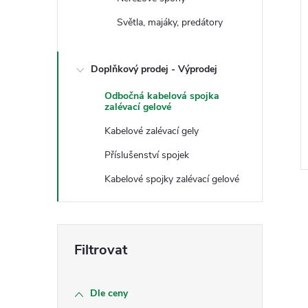
i
e
Světla, majáky, predátory
l
Doplňkový prodej - Výprodej
Odbočná kabelová spojka
zalévací gelové
Kabelové zalévací gely
Příslušenství spojek
Kabelové spojky zalévací gelové
l
Dle ceny