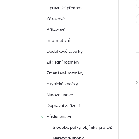
t
Upravující přednost
r
Zákazové
Příkazové
a
Informativní
n
Dodatkové tabulky
Základní rozměry
n
Zmenšené rozměry
í
2
Atypické značky
Narozeninové
p
Dopravní zařízení
a
Příslušenství
n
Sloupky, patky, objímky pro DZ
í
Nerezové spony