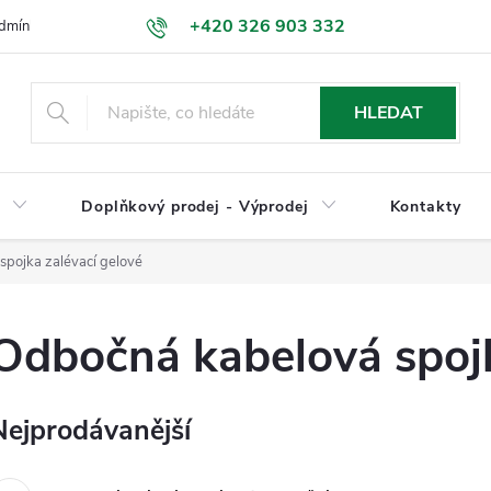
+420 326 903 332
dmínky
Podmínky ochrany osobních údajů
Jak nakupovat
HLEDAT
y
Doplňkový prodej - Výprodej
Kontakty
pojka zalévací gelové
Odbočná kabelová spojk
Nejprodávanější