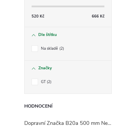
520
Kč
666
Kč
Dle štítku
í
Na skladě
2
r
Značky
GT
2
HODNOCENÍ
Dopravní Značka B20a 500 mm Nejvyšší dovolená rychlost