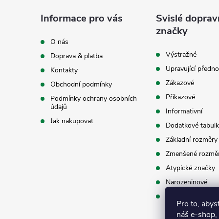
á
Informace pro vás
Svislé doprav
p
značky
O nás
a
Výstražné
Doprava & platba
Upravující předno
Kontakty
t
Zákazové
Obchodní podmínky
í
Příkazové
Podmínky ochrany osobních
údajů
Informativní
Jak nakupovat
Dodatkové tabulk
Základní rozměry
Zmenšené rozmě
Atypické značky
Narozeninové
Příslušenství
Pro to, abys
náš e-shop,