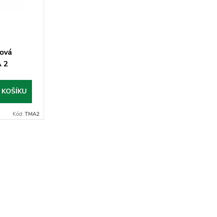
lová
A 2
 KOŠÍKU
Kód:
TMA2