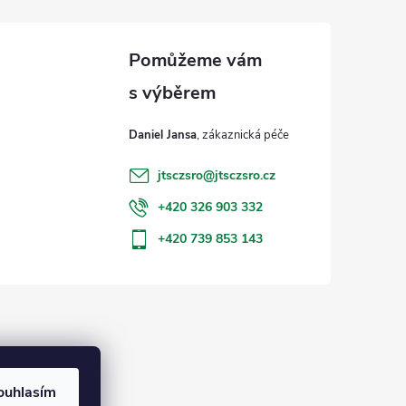
Daniel Jansa
jtsczsro
@
jtsczsro.cz
+420 326 903 332
+420 739 853 143
ouhlasím