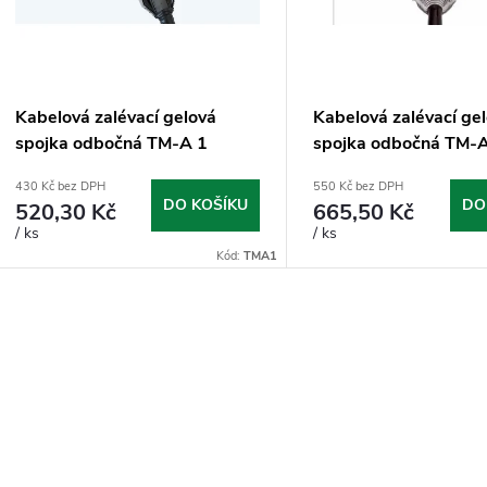
p
s
r
p
Kabelová zalévací gelová
Kabelová zalévací ge
o
spojka odbočná TM-A 1
spojka odbočná TM-
r
430 Kč bez DPH
550 Kč bez DPH
d
DO KOŠÍKU
DO
520,30 Kč
665,50 Kč
o
/ ks
/ ks
u
Kód:
TMA1
d
k
u
O
t
v
k
ů
t
á