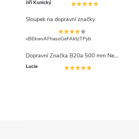
Jiří Kunický
i
Sloupek na dopravní značky
vBEkwvAFhasoGeFAktzTPyb
Dopravní Značka B20a 500 mm Nejvyšší dovolená rychlost
Lucie
Z