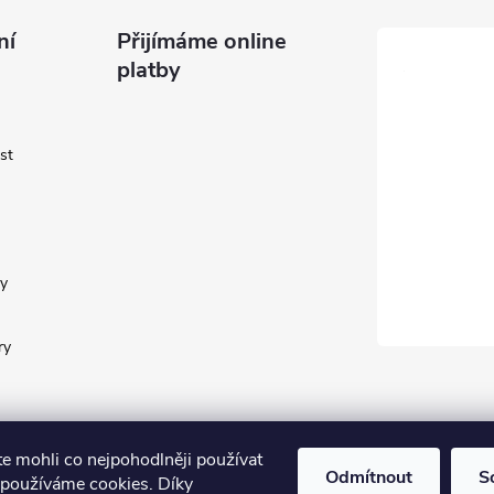
ní
Přijímáme online
platby
st
y
ry
te mohli co nejpohodlněji používat
Odmítnout
S
 používáme cookies. Díky