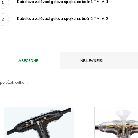
Kabelová zalévací gelová spojka odbočná TM-A 1
Kabelová zalévací gelová spojka odbočná TM-A 2
Ř
ABECEDNĚ
NEJLEVNĚJŠÍ
a
položek celkem
z
V
e
ý
n
p