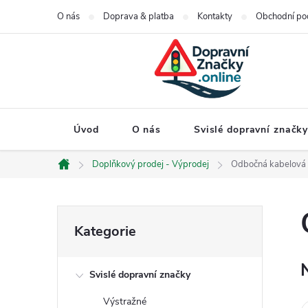
Přejít
O nás
Doprava & platba
Kontakty
Obchodní po
na
obsah
Úvod
O nás
Svislé dopravní značk
Doplňkový prodej - Výprodej
Odbočná kabelová s
Domů
P
Přeskočit
Kategorie
kategorie
o
Svislé dopravní značky
s
Výstražné