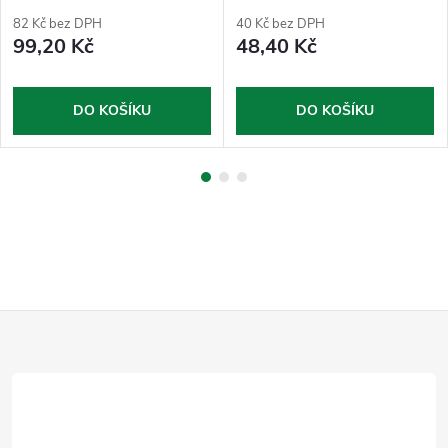
půlkruhová
82 Kč bez DPH
40 Kč bez DPH
99,20 Kč
48,40 Kč
DO KOŠÍKU
DO KOŠÍKU
Z
á
p