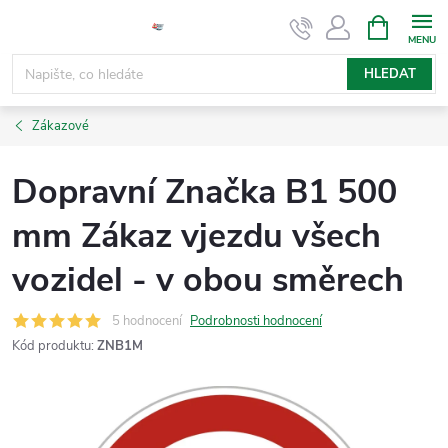
Přejít
NÁKUPNÍ
KOŠÍK
na
obsah
HLEDAT
Zákazové
Dopravní Značka B1 500
mm Zákaz vjezdu všech
vozidel - v obou směrech
5 hodnocení
Podrobnosti hodnocení
Kód produktu:
ZNB1M