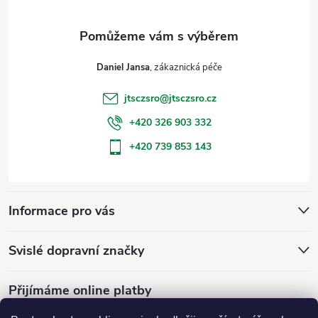
a
t
Daniel Jansa
í
jtsczsro
@
jtsczsro.cz
+420 326 903 332
+420 739 853 143
Informace pro vás
Svislé dopravní značky
Přijímáme online platby