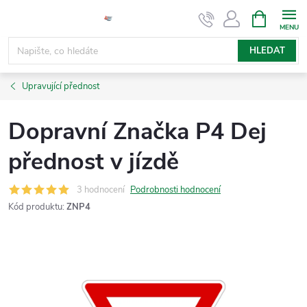
Přejít
NÁKUPNÍ
KOŠÍK
na
obsah
HLEDAT
Upravující přednost
Dopravní Značka P4 Dej
přednost v jízdě
3 hodnocení
Podrobnosti hodnocení
Kód produktu:
ZNP4