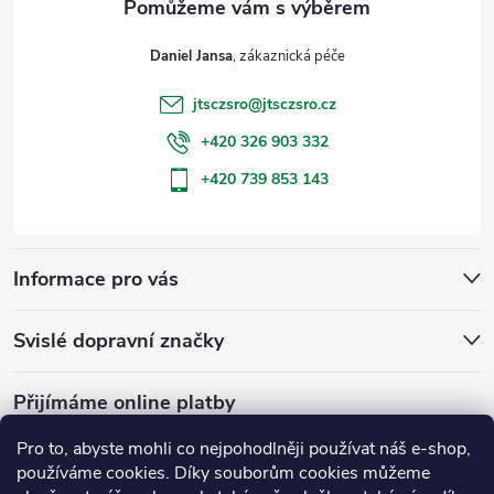
t
Daniel Jansa
í
jtsczsro
@
jtsczsro.cz
+420 326 903 332
+420 739 853 143
Informace pro vás
Svislé dopravní značky
Přijímáme online platby
Pro to, abyste mohli co nejpohodlněji používat náš e-shop,
používáme cookies. Díky souborům cookies můžeme