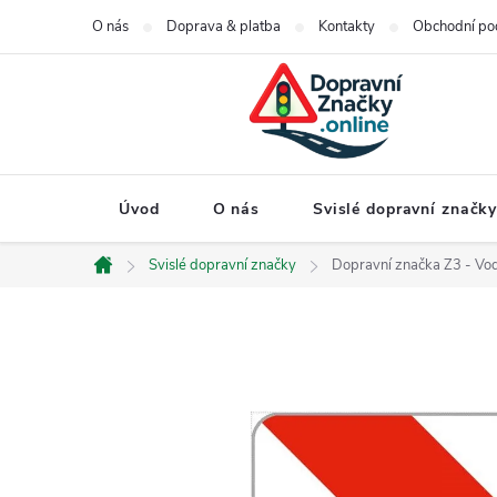
Přejít
O nás
Doprava & platba
Kontakty
Obchodní po
na
obsah
Úvod
O nás
Svislé dopravní značk
Svislé dopravní značky
Dopravní značka Z3 - Vod
Domů