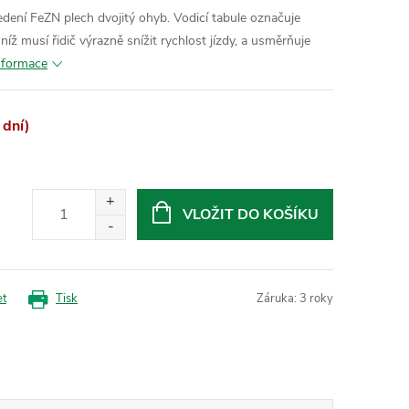
edení FeZN plech dvojitý ohyb. Vodicí tabule označuje
ž musí řidič výrazně snížit rychlost jízdy, a usměrňuje
informace
 dní)
VLOŽIT DO KOŠÍKU
et
Tisk
Záruka
:
3 roky