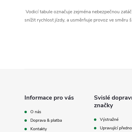
Vodicí tabule označuje zejména nebezpečnou zatáčk
snížit rychlost jízdy, a usměrňuje provoz ve směru š
Z
á
Informace pro vás
Svislé doprav
p
značky
O nás
a
Výstražné
Doprava & platba
Upravující předno
Kontakty