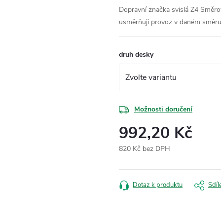
Dopravní značka svislá Z4 Směrov
usměrňují provoz v daném směru 
druh desky
Možnosti doručení
992,20 Kč
820 Kč bez DPH
Měrná
cena:
Dotaz k produktu
Sdíl