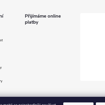
ní
Přijímáme online
platby
st
y
ry