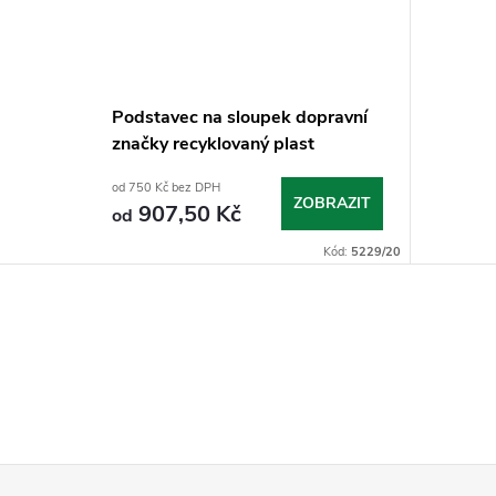
Podstavec na sloupek dopravní
značky recyklovaný plast
od 750 Kč bez DPH
ZOBRAZIT
907,50 Kč
od
Kód:
5229/20