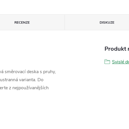
RECENZE
DISKUZE
Produkt n
Svislé d
vá směrovací deska s pruhy,
ustranná varianta. Do
rte z nejpoužívanějších