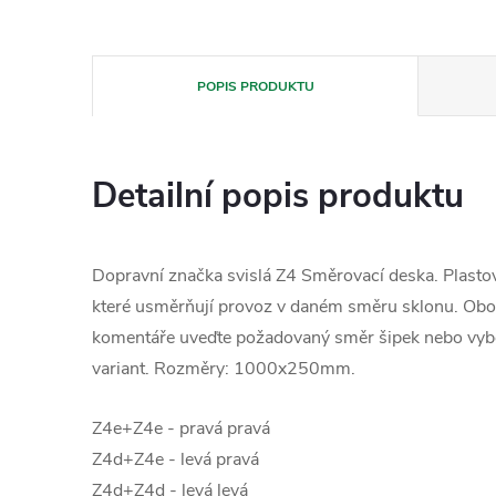
POPIS PRODUKTU
Detailní popis produktu
Dopravní značka svislá Z4 Směrovací deska. Plasto
které usměrňují provoz v daném směru sklonu. Obo
komentáře uveďte požadovaný směr šipek nebo vybe
variant. Rozměry: 1000x250mm.
Z4e+Z4e - pravá pravá
Z4d+Z4e - levá pravá
Z4d+Z4d - levá levá