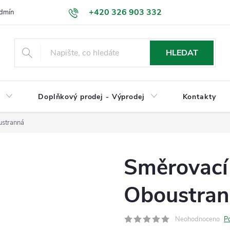
+420 326 903 332
dmínky
Podmínky ochrany osobních údajů
Jak nakupovat
HLEDAT
y
Doplňkový prodej - Výprodej
Kontakty
ustranná
Směrovací
Oboustra
Neohodnoceno
P