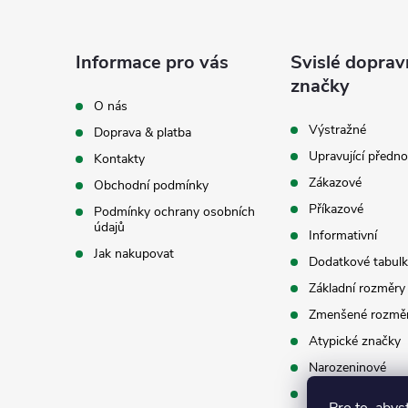
á
Informace pro vás
Svislé doprav
p
značky
O nás
a
Výstražné
Doprava & platba
Upravující předno
Kontakty
t
Zákazové
Obchodní podmínky
í
Příkazové
Podmínky ochrany osobních
údajů
Informativní
Jak nakupovat
Dodatkové tabulk
Základní rozměry
Zmenšené rozmě
Atypické značky
Narozeninové
Příslušenství