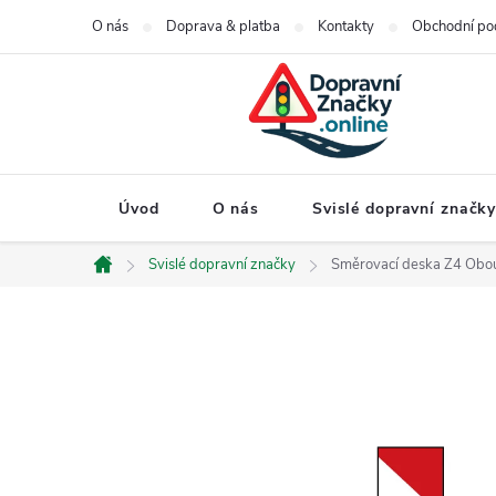
Přejít
O nás
Doprava & platba
Kontakty
Obchodní po
na
obsah
Úvod
O nás
Svislé dopravní značk
Svislé dopravní značky
Směrovací deska Z4 Obo
Domů