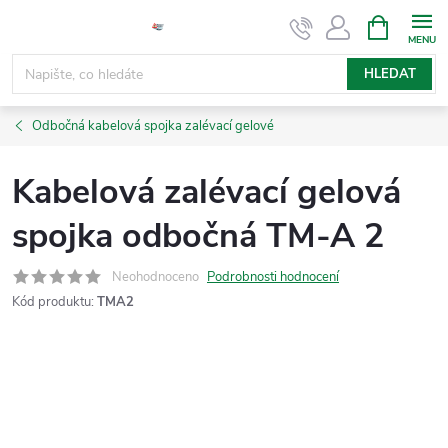
Přejít
NÁKUPNÍ
KOŠÍK
na
obsah
HLEDAT
Odbočná kabelová spojka zalévací gelové
Kabelová zalévací gelová
spojka odbočná TM-A 2
Neohodnoceno
Podrobnosti hodnocení
Kód produktu:
TMA2