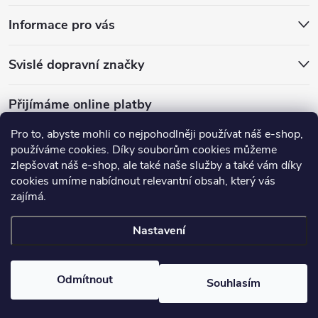
Informace pro vás
Svislé dopravní značky
Přijímáme online platby
Pro to, abyste mohli co nejpohodlněji používat náš e-shop,
používáme cookies. Díky souborům cookies můžeme
zlepšovat náš e-shop, ale také naše služby a také vám díky
cookies umíme nabídnout relevantní obsah, který vás
FB
zajímá.
Nastavení
Copyright 2026
Dopravní značky JTS CZ s.r.o.
. Všechna práva
vyhrazena.
Upravit nastavení cookies
Odmítnout
Souhlasím
Vytvořil Shoptet