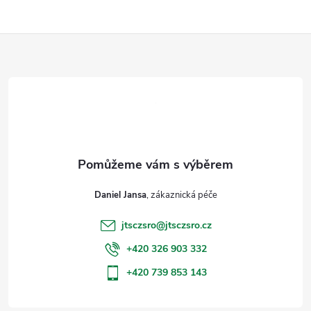
Z
á
p
a
t
Daniel Jansa
í
jtsczsro
@
jtsczsro.cz
+420 326 903 332
+420 739 853 143