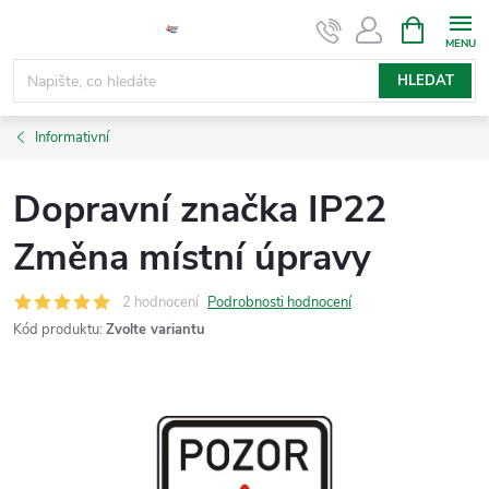
Přejít
NÁKUPNÍ
KOŠÍK
na
obsah
HLEDAT
Informativní
Dopravní značka IP22
Změna místní úpravy
2 hodnocení
Podrobnosti hodnocení
Kód produktu:
Zvolte variantu