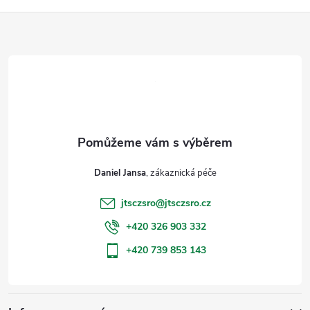
Z
á
p
a
t
Daniel Jansa
í
jtsczsro
@
jtsczsro.cz
+420 326 903 332
+420 739 853 143