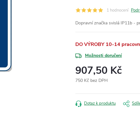
1 hodnocení
Podr
Dopravní značka svislá IP11b - p
DO VÝROBY 10-14 pracovní
Možnosti doručení
907,50 Kč
750 Kč bez DPH
Měrná
cena:
Dotaz k produktu
Sdíl