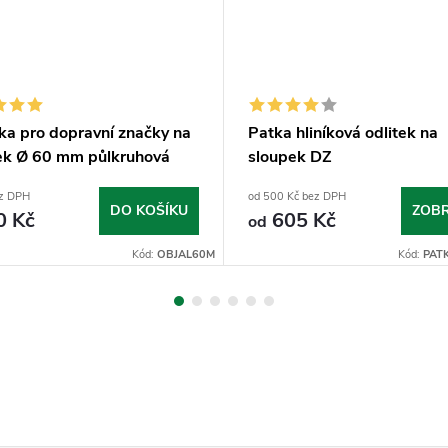
ka pro dopravní značky na
Patka hliníková odlitek na
ek Ø 60 mm půlkruhová
sloupek DZ
ez DPH
od 500 Kč bez DPH
DO KOŠÍKU
ZOBR
0 Kč
605 Kč
od
Kód:
OBJAL60M
Kód:
PAT