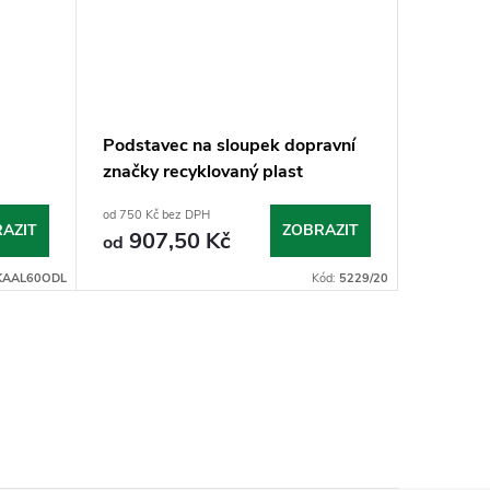
Podstavec na sloupek dopravní
Sloupek
značky recyklovaný plast
od 750 Kč bez DPH
od 400 Kč 
AZIT
ZOBRAZIT
907,50 Kč
484
od
od
KAAL60ODL
Kód:
5229/20