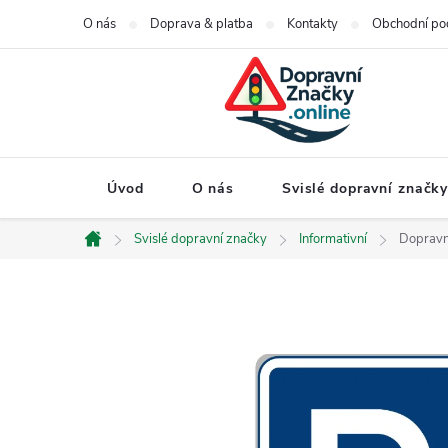
Přejít
O nás
Doprava & platba
Kontakty
Obchodní po
na
obsah
Úvod
O nás
Svislé dopravní značk
Svislé dopravní značky
Informativní
Dopravní
Domů