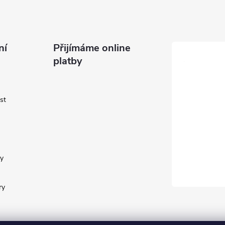
ní
Přijímáme online
platby
st
y
ry