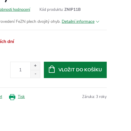
obnosti hodnocení
Kód produktu:
ZNIP11B
rovedení FeZN plech dvojitý ohyb.
Detailní informace
ch dní
VLOŽIT DO KOŠÍKU
et
Tisk
Záruka
:
3 roky