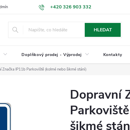
+420 326 903 332
dmínky
Podmínky ochrany osobních údajů
Jak nakupovat
HLEDAT
y
Doplňkový prodej - Výprodej
Kontakty
 Značka IP11b Parkoviště (kolmé nebo šikmé stání)
Dopravní 
Parkoviště
šikmé stán