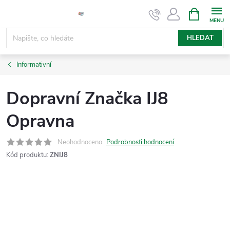
Přejít
NÁKUPNÍ
KOŠÍK
na
obsah
HLEDAT
Informativní
Dopravní Značka IJ8
Opravna
Neohodnoceno
Podrobnosti hodnocení
Kód produktu:
ZNIJ8