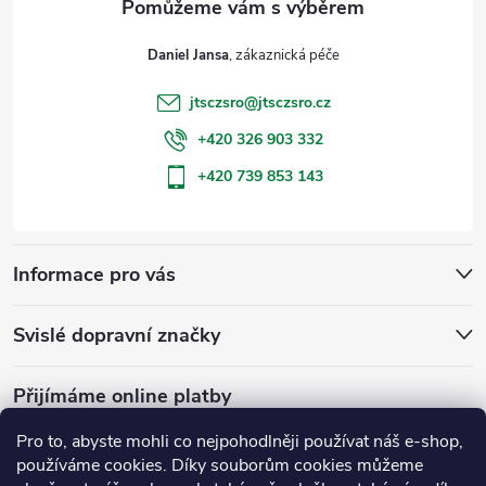
t
Daniel Jansa
í
jtsczsro
@
jtsczsro.cz
+420 326 903 332
+420 739 853 143
Informace pro vás
Svislé dopravní značky
Přijímáme online platby
Pro to, abyste mohli co nejpohodlněji používat náš e-shop,
používáme cookies. Díky souborům cookies můžeme