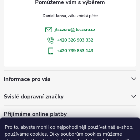
t
Daniel Jansa
í
jtsczsro
@
jtsczsro.cz
+420 326 903 332
+420 739 853 143
Informace pro vás
Svislé dopravní značky
Přijímáme online platby
Pro to, abyste mohli co nejpohodlněji používat náš e-shop,
používáme cookies. Díky souborům cookies můžeme