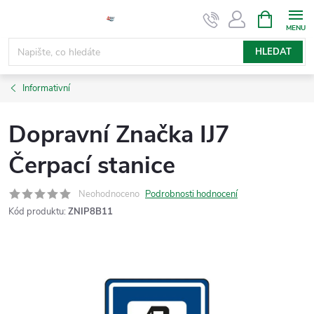
Přejít
NÁKUPNÍ
KOŠÍK
na
obsah
HLEDAT
Informativní
Dopravní Značka IJ7
Čerpací stanice
Neohodnoceno
Podrobnosti hodnocení
Kód produktu:
ZNIP8B11