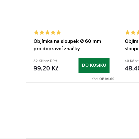
mm
Objímka na sloupek Ø 60 mm
Objím
pro dopravní značky
sloup
82 Kč bez DPH
40 Kč b
KOŠÍKU
DO KOŠÍKU
99,20 Kč
48,4
Kód:
VIPL60
Kód:
OBJAL60