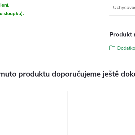
lení.
Uchycovac
u sloupku).
Produkt n
Dodatko
muto produktu doporučujeme ještě dok