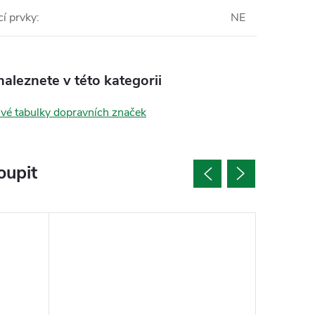
í prvky
:
NE
aleznete v této kategorii
vé tabulky dopravních značek
oupit