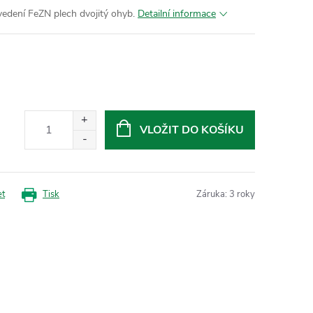
vedení FeZN plech dvojitý ohyb.
Detailní informace
VLOŽIT DO KOŠÍKU
et
Tisk
Záruka
:
3 roky