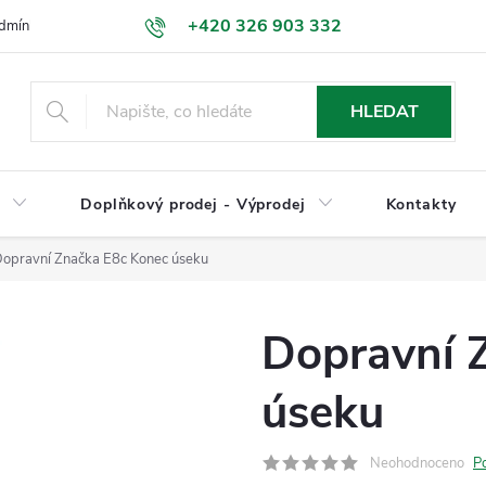
+420 326 903 332
dmínky
Podmínky ochrany osobních údajů
Jak nakupovat
HLEDAT
y
Doplňkový prodej - Výprodej
Kontakty
opravní Značka E8c Konec úseku
Dopravní 
úseku
Neohodnoceno
P