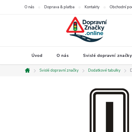
Přejít
O nás
Doprava & platba
Kontakty
Obchodní po
na
obsah
Úvod
O nás
Svislé dopravní značk
Svislé dopravní značky
Dodatkové tabulky
D
Domů