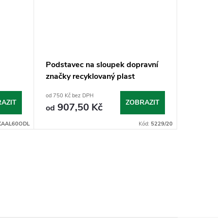
Podstavec na sloupek dopravní
Sloupek
značky recyklovaný plast
od 750 Kč bez DPH
od 400 Kč 
AZIT
ZOBRAZIT
907,50 Kč
484
od
od
KAAL60ODL
Kód:
5229/20