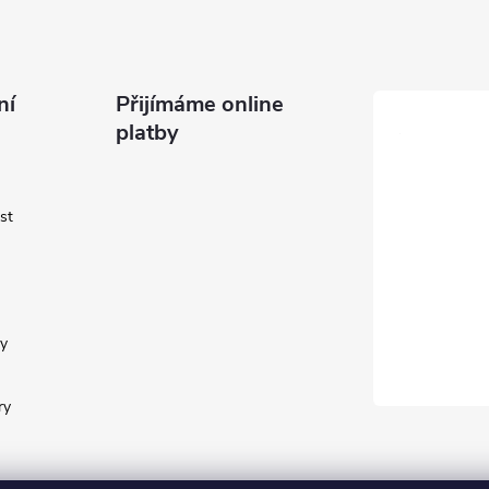
ní
Přijímáme online
platby
st
y
ry