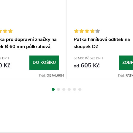
ka pro dopravní značky na
Patka hliníková odlitek na
ek Ø 60 mm půlkruhová
sloupek DZ
ez DPH
od 500 Kč bez DPH
DO KOŠÍKU
ZOBR
0 Kč
605 Kč
od
Kód:
OBJAL60M
Kód:
PAT