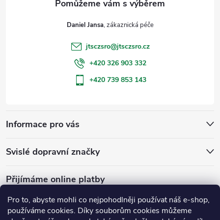
t
Daniel Jansa
í
jtsczsro
@
jtsczsro.cz
+420 326 903 332
+420 739 853 143
Informace pro vás
Svislé dopravní značky
Přijímáme online platby
Pro to, abyste mohli co nejpohodlněji používat náš e-shop,
používáme cookies. Díky souborům cookies můžeme