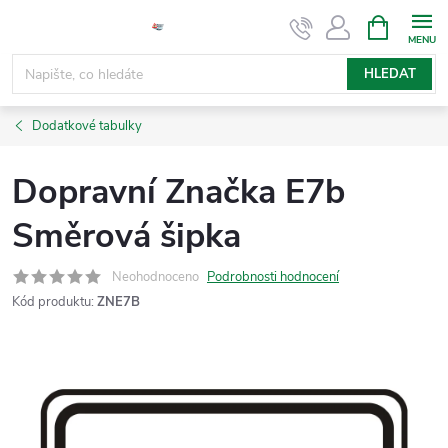
Přejít
NÁKUPNÍ
KOŠÍK
na
obsah
HLEDAT
Dodatkové tabulky
Dopravní Značka E7b
Směrová šipka
Neohodnoceno
Podrobnosti hodnocení
Kód produktu:
ZNE7B