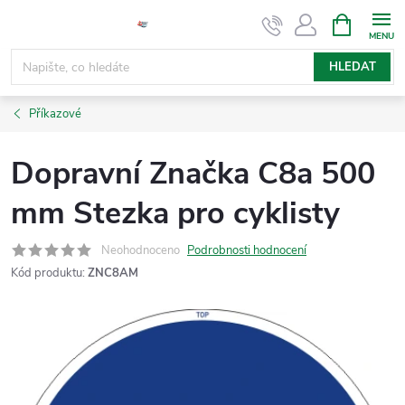
Přejít
NÁKUPNÍ
KOŠÍK
na
obsah
HLEDAT
Příkazové
Dopravní Značka C8a 500
mm Stezka pro cyklisty
Neohodnoceno
Podrobnosti hodnocení
Kód produktu:
ZNC8AM