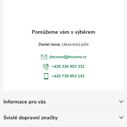
p
a
t
Daniel Jansa
í
jtsczsro
@
jtsczsro.cz
+420 326 903 332
+420 739 853 143
Informace pro vás
Svislé dopravní značky