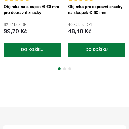
Objímka na sloupek Ø 60 mm
Objímka pro dopravní značky
pro dopravní značky
na sloupek Ø 60 mm
půlkruhová
82 Kč bez DPH
40 Kč bez DPH
99,20 Kč
48,40 Kč
DO KOŠÍKU
DO KOŠÍKU
Z
á