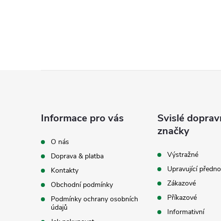
Z
á
Informace pro vás
Svislé doprav
p
značky
O nás
a
Výstražné
Doprava & platba
Upravující předno
Kontakty
t
Zákazové
Obchodní podmínky
í
Příkazové
Podmínky ochrany osobních
údajů
Informativní