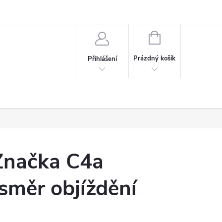
NÁKUPNÍ
KOŠÍK
Prázdný košík
Přihlášení
Značka C4a
směr objíždění