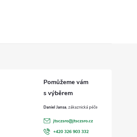
Daniel Jansa
jtsczsro
@
jtsczsro.cz
+420 326 903 332