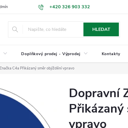
+420 326 903 332
dmínky
Podmínky ochrany osobních údajů
Jak nakupovat
HLEDAT
y
Doplňkový prodej - Výprodej
Kontakty
Značka C4a Přikázaný směr objíždění vpravo
Dopravní 
Přikázaný 
vpravo