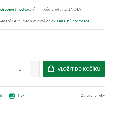
odrobnosti hodnocení
Kód produktu:
ZNC4A
vedení FeZN plech dvojitý ohyb.
Detailní informace
VLOŽIT DO KOŠÍKU
et
Tisk
Záruka
:
3 roky