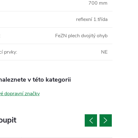
700 mm
reflexní 1.třída
:
FeZN plech dvojitý ohyb
í prvky
:
NE
aleznete v této kategorii
vé dopravní značky
oupit