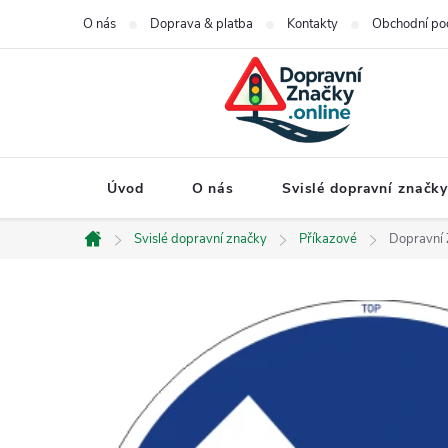
Přejít
O nás
Doprava & platba
Kontakty
Obchodní po
na
obsah
Úvod
O nás
Svislé dopravní značk
Svislé dopravní značky
Příkazové
Dopravní 
Domů