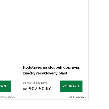
Podstavec na sloupek dopravní
Sloupek
značky recyklovaný plast
od 750 Kč bez DPH
od 400 Kč 
AZIT
ZOBRAZIT
907,50 Kč
484
od
od
KAAL60ODL
Kód:
5229/20