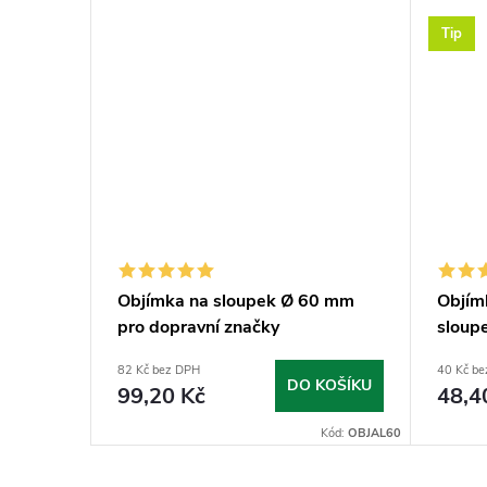
Tip
mm
Objímka na sloupek Ø 60 mm
Objím
pro dopravní značky
sloup
82 Kč bez DPH
40 Kč b
KOŠÍKU
DO KOŠÍKU
99,20 Kč
48,4
Kód:
VIPL60
Kód:
OBJAL60