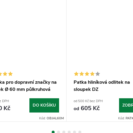
ka pro dopravní značky na
Patka hliníková odlitek na
ek Ø 60 mm půlkruhová
sloupek DZ
ez DPH
od 500 Kč bez DPH
DO KOŠÍKU
ZOBR
0 Kč
605 Kč
od
Kód:
OBJAL60M
Kód:
PAT