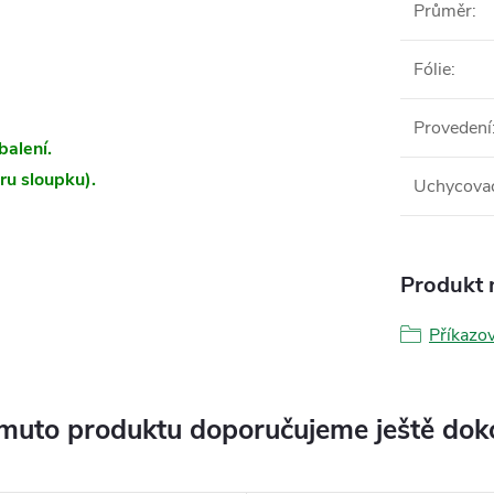
Průměr
:
Fólie
:
Provedení
balení.
ru sloupku).
Uchycovac
Produkt n
Příkazo
muto produktu doporučujeme ještě dok