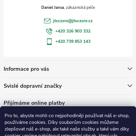
t
Daniel Jansa
í
jtsczsro
@
jtsczsro.cz
+420 326 903 332
+420 739 853 143
Informace pro vás
Svislé dopravní značky
Přijímáme online platby
Pro to, abyste mohli co nejpohodlněji používat náš e-shop,
používáme cookies. Díky souborům cookies můžeme
zlepšovat náš e-shop, ale také naše služby a také vám díky
cookies umíme nabídnout relevantní obsah, který vás