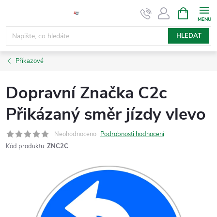
Přejít
NÁKUPNÍ
KOŠÍK
na
obsah
HLEDAT
Příkazové
Dopravní Značka C2c
Přikázaný směr jízdy vlevo
Neohodnoceno
Podrobnosti hodnocení
Kód produktu:
ZNC2C