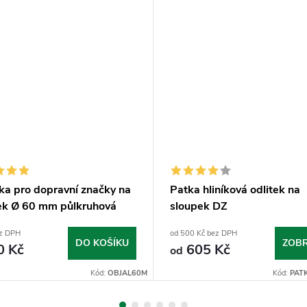
ka pro dopravní značky na
Patka hliníková odlitek na
ek Ø 60 mm půlkruhová
sloupek DZ
ez DPH
od 500 Kč bez DPH
DO KOŠÍKU
ZOBR
0 Kč
605 Kč
od
Kód:
OBJAL60M
Kód:
PAT