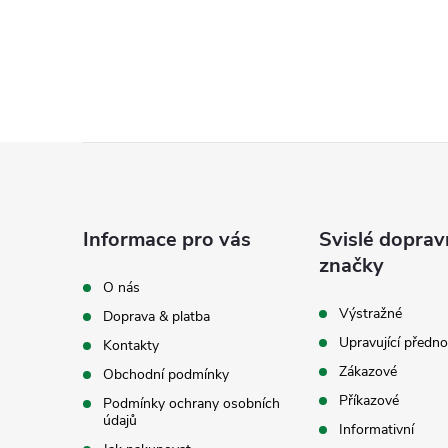
Z
á
Informace pro vás
Svislé doprav
p
značky
O nás
a
Výstražné
Doprava & platba
Upravující předno
Kontakty
t
Zákazové
Obchodní podmínky
í
Příkazové
Podmínky ochrany osobních
údajů
Informativní