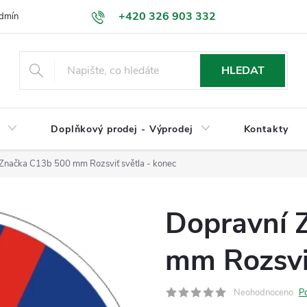
+420 326 903 332
dmínky
Podmínky ochrany osobních údajů
Jak nakupovat
HLEDAT
y
Doplňkový prodej - Výprodej
Kontakty
Značka C13b 500 mm Rozsviť světla - konec
Dopravní 
mm Rozsviť
Neohodnoceno
P