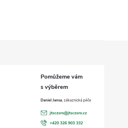
Daniel Jansa
jtsczsro
@
jtsczsro.cz
+420 326 903 332