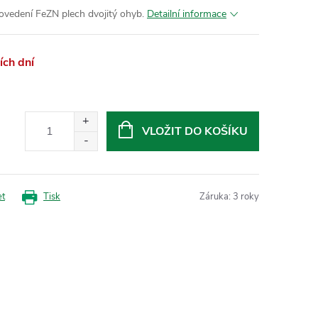
ovedení FeZN plech dvojitý ohyb.
Detailní informace
ch dní
VLOŽIT DO KOŠÍKU
et
Tisk
Záruka
:
3 roky