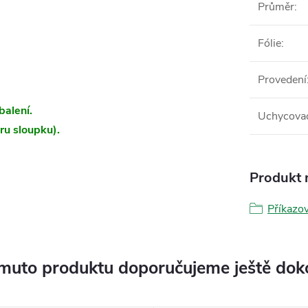
Průměr
:
Fólie
:
Provedení
balení.
Uchycovac
ru sloupku).
Produkt n
Příkazo
muto produktu doporučujeme ještě dok