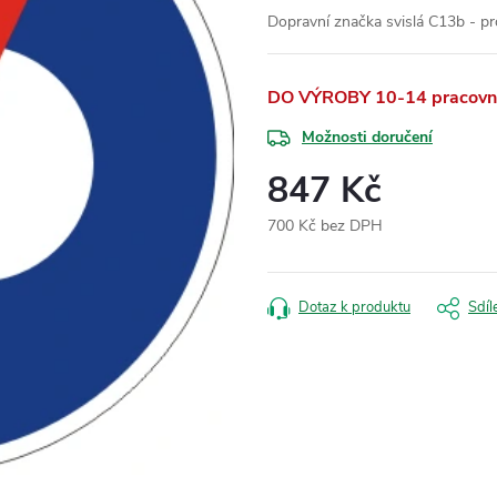
Dopravní značka svislá C13b - pr
DO VÝROBY 10-14 pracovní
Možnosti doručení
847 Kč
700 Kč bez DPH
Měrná
cena:
Dotaz k produktu
Sdíl