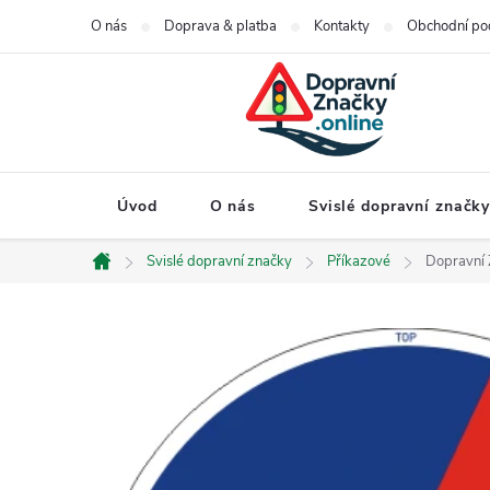
Přejít
O nás
Doprava & platba
Kontakty
Obchodní po
na
obsah
Úvod
O nás
Svislé dopravní značk
Svislé dopravní značky
Příkazové
Dopravní 
Domů