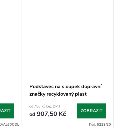
Podstavec na sloupek dopravní
Sloupek
značky recyklovaný plast
od 750 Kč bez DPH
od 400 Kč 
AZIT
ZOBRAZIT
907,50 Kč
484
od
od
KAAL60ODL
Kód:
5229/20