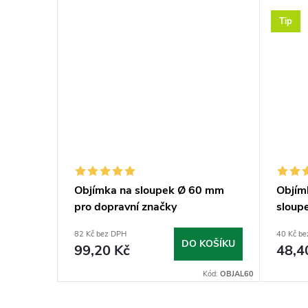
Tip
mm
Objímka na sloupek Ø 60 mm
Objím
pro dopravní značky
sloup
82 Kč bez DPH
40 Kč b
KOŠÍKU
DO KOŠÍKU
99,20 Kč
48,4
Kód:
VIPL60
Kód:
OBJAL60