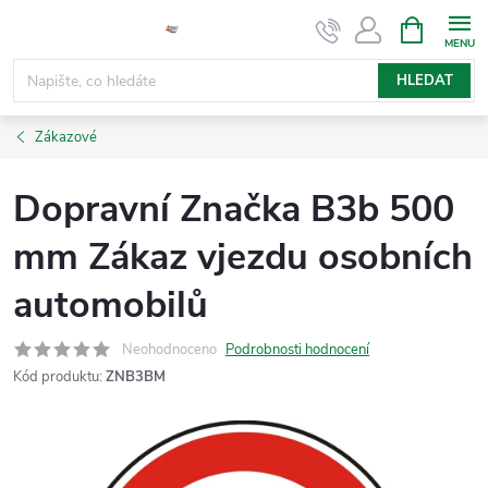
Přejít
NÁKUPNÍ
KOŠÍK
na
obsah
HLEDAT
Zákazové
Dopravní Značka B3b 500
mm Zákaz vjezdu osobních
automobilů
Neohodnoceno
Podrobnosti hodnocení
Kód produktu:
ZNB3BM