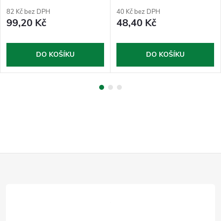
půlkruhová
82 Kč bez DPH
40 Kč bez DPH
99,20 Kč
48,40 Kč
DO KOŠÍKU
DO KOŠÍKU
Z
á
p