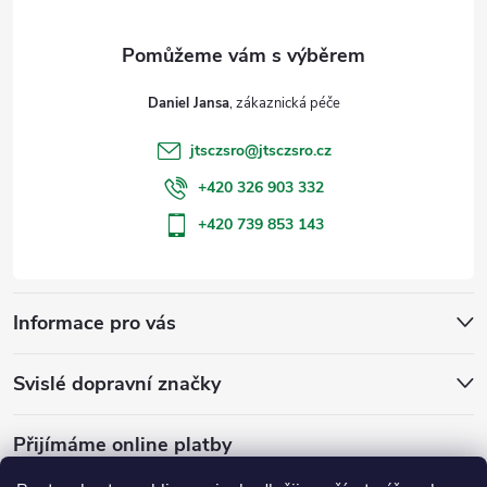
a
t
Daniel Jansa
í
jtsczsro
@
jtsczsro.cz
+420 326 903 332
+420 739 853 143
Informace pro vás
Svislé dopravní značky
Přijímáme online platby