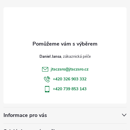
á
p
a
t
Daniel Jansa
í
jtsczsro
@
jtsczsro.cz
+420 326 903 332
+420 739 853 143
Informace pro vás