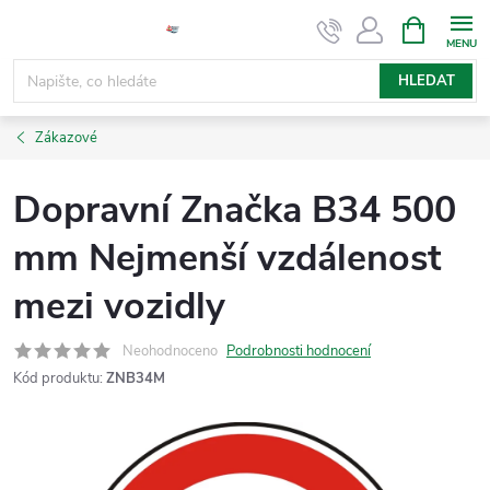
Přejít
NÁKUPNÍ
KOŠÍK
na
obsah
HLEDAT
Zákazové
Dopravní Značka B34 500
mm Nejmenší vzdálenost
mezi vozidly
Neohodnoceno
Podrobnosti hodnocení
Kód produktu:
ZNB34M