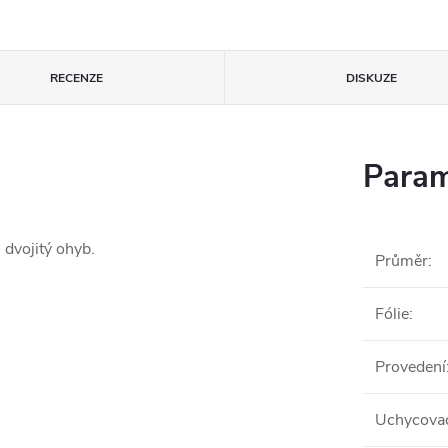
RECENZE
DISKUZE
Param
 dvojitý ohyb.
Průměr
:
Fólie
:
Provedení
Uchycovac