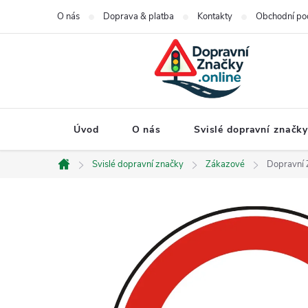
Přejít
O nás
Doprava & platba
Kontakty
Obchodní po
na
obsah
Úvod
O nás
Svislé dopravní značk
Svislé dopravní značky
Zákazové
Dopravní 
Domů