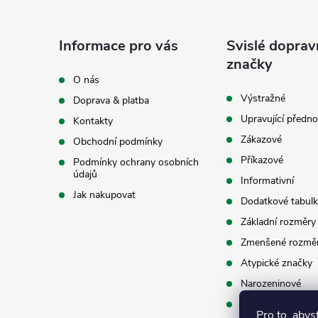
á
Informace pro vás
Svislé doprav
p
značky
O nás
a
Výstražné
Doprava & platba
Upravující předno
Kontakty
t
Zákazové
Obchodní podmínky
í
Příkazové
Podmínky ochrany osobních
údajů
Informativní
Jak nakupovat
Dodatkové tabulk
Základní rozměry
Zmenšené rozmě
Atypické značky
Narozeninové
Příslušenství
Pro to, abys