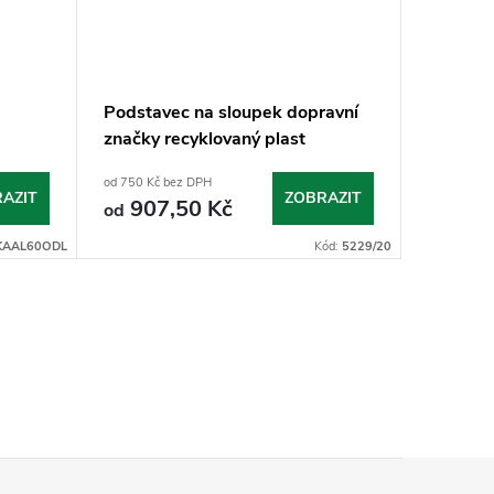
Podstavec na sloupek dopravní
Sloupek
značky recyklovaný plast
od 750 Kč bez DPH
od 400 Kč 
AZIT
ZOBRAZIT
907,50 Kč
484
od
od
KAAL60ODL
Kód:
5229/20