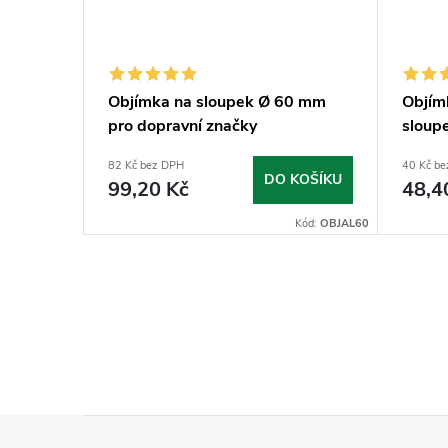
mm
Objímka na sloupek Ø 60 mm
Objím
pro dopravní značky
sloup
82 Kč bez DPH
40 Kč b
KOŠÍKU
DO KOŠÍKU
99,20 Kč
48,4
Kód:
VIPL60
Kód:
OBJAL60
Z