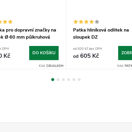
ka pro dopravní značky na
Patka hliníková odlitek na
ek Ø 60 mm půlkruhová
sloupek DZ
ez DPH
od 500 Kč bez DPH
DO KOŠÍKU
ZOBR
0 Kč
605 Kč
od
Kód:
OBJAL60M
Kód:
PAT