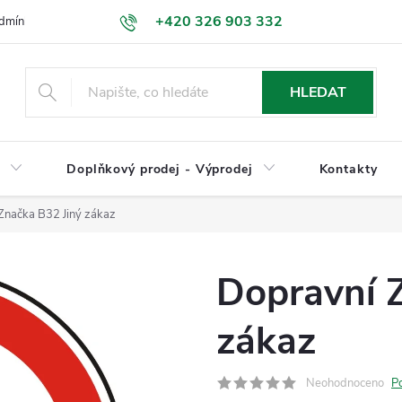
+420 326 903 332
dmínky
Podmínky ochrany osobních údajů
Jak nakupovat
HLEDAT
y
Doplňkový prodej - Výprodej
Kontakty
Značka B32 Jiný zákaz
Dopravní 
zákaz
Neohodnoceno
P