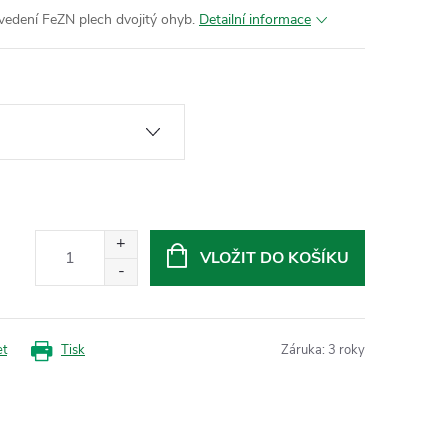
vedení FeZN plech dvojitý ohyb.
Detailní informace
VLOŽIT DO KOŠÍKU
et
Tisk
Záruka
:
3 roky