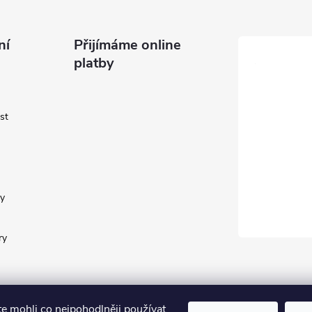
ní
Přijímáme online
platby
st
y
ry
te mohli co nejpohodlněji používat