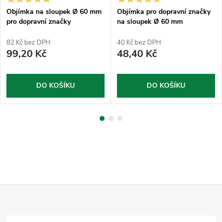
Objímka na sloupek Ø 60 mm
Objímka pro dopravní značky
pro dopravní značky
na sloupek Ø 60 mm
půlkruhová
82 Kč bez DPH
40 Kč bez DPH
99,20 Kč
48,40 Kč
DO KOŠÍKU
DO KOŠÍKU
Z
á