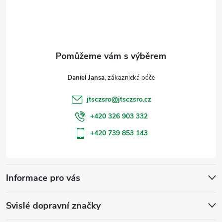
p
a
t
Daniel Jansa
í
jtsczsro
@
jtsczsro.cz
+420 326 903 332
+420 739 853 143
Informace pro vás
Svislé dopravní značky