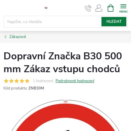
Přejít
NÁKUPNÍ
KOŠÍK
na
obsah
HLEDAT
Zákazové
Dopravní Značka B30 500
mm Zákaz vstupu chodců
1 hodnocení
Podrobnosti hodnocení
Kód produktu:
ZNB30M