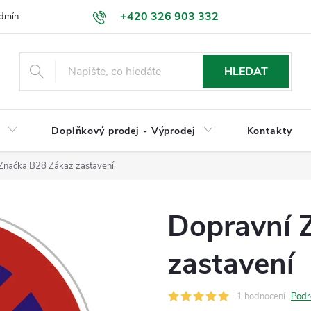
+420 326 903 332
dmínky
Podmínky ochrany osobních údajů
Jak nakupovat
HLEDAT
y
Doplňkový prodej - Výprodej
Kontakty
Značka B28 Zákaz zastavení
Dopravní 
zastavení
1 hodnocení
Podr