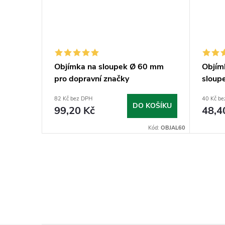
mm
Objímka na sloupek Ø 60 mm
Objím
pro dopravní značky
sloup
82 Kč bez DPH
40 Kč b
KOŠÍKU
DO KOŠÍKU
99,20 Kč
48,4
Kód:
VIPL60
Kód:
OBJAL60