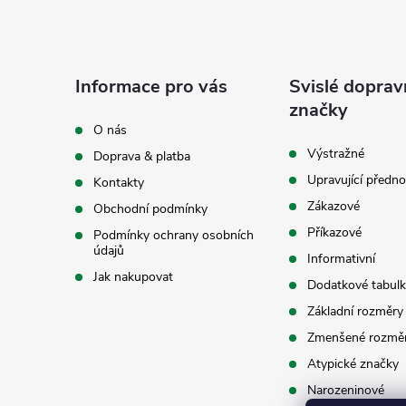
Z
á
Informace pro vás
Svislé doprav
p
značky
O nás
a
Výstražné
Doprava & platba
Upravující předno
Kontakty
t
Zákazové
Obchodní podmínky
í
Příkazové
Podmínky ochrany osobních
údajů
Informativní
Jak nakupovat
Dodatkové tabulk
Základní rozměry
Zmenšené rozmě
Atypické značky
Narozeninové