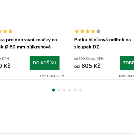
ka pro dopravní značky na
Patka hliníková odlitek na
ek Ø 60 mm půlkruhová
sloupek DZ
ez DPH
od 500 Kč bez DPH
DO KOŠÍKU
ZOBR
0 Kč
605 Kč
od
Kód:
OBJAL60M
Kód:
PAT