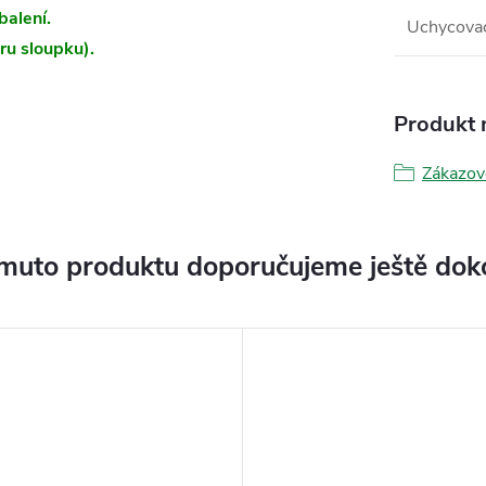
balení.
Uchycovac
ru sloupku).
Produkt n
Zákazov
muto produktu doporučujeme ještě dok