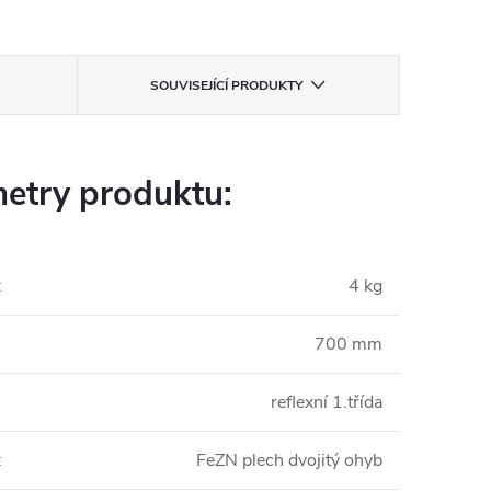
SOUVISEJÍCÍ PRODUKTY
etry produktu:
:
4 kg
700 mm
reflexní 1.třída
:
FeZN plech dvojitý ohyb