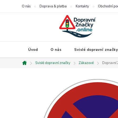
Přejít
O nás
Doprava & platba
Kontakty
Obchodní po
na
obsah
Úvod
O nás
Svislé dopravní značk
Svislé dopravní značky
Zákazové
Dopravní 
Domů