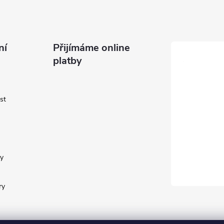
ní
Přijímáme online
platby
st
y
ry