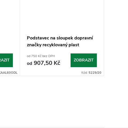
Podstavec na sloupek dopravní
Sloupek
značky recyklovaný plast
od 750 Kč bez DPH
od 400 Kč 
AZIT
ZOBRAZIT
907,50 Kč
484
od
od
KAAL60ODL
Kód:
5229/20