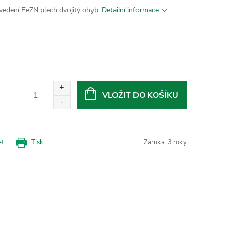
vedení FeZN plech dvojitý ohyb.
Detailní informace
VLOŽIT DO KOŠÍKU
et
Tisk
Záruka
:
3 roky