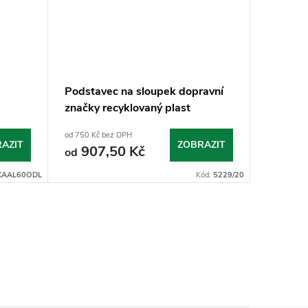
Podstavec na sloupek dopravní
Sloupek
značky recyklovaný plast
od 750 Kč bez DPH
od 400 Kč 
AZIT
ZOBRAZIT
907,50 Kč
484
od
od
KAAL60ODL
Kód:
5229/20