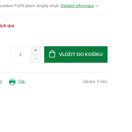
ovedení FeZN plech dvojitý ohyb.
Detailní informace
ch dní
VLOŽIT DO KOŠÍKU
et
Tisk
Záruka
:
3 roky