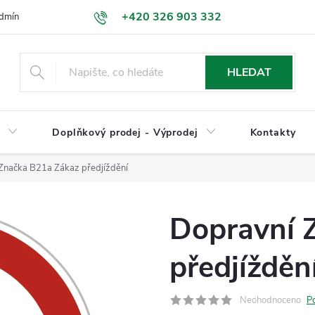
+420 326 903 332
dmínky
Podmínky ochrany osobních údajů
Jak nakupovat
HLEDAT
y
Doplňkový prodej - Výprodej
Kontakty
Značka B21a Zákaz předjíždění
Dopravní 
předjížděn
Neohodnoceno
P