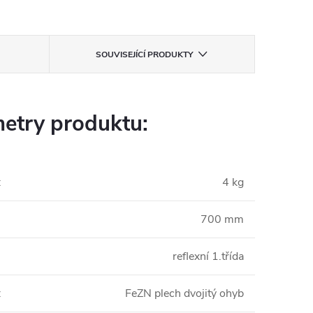
SOUVISEJÍCÍ PRODUKTY
etry produktu:
:
4 kg
700 mm
reflexní 1.třída
:
FeZN plech dvojitý ohyb