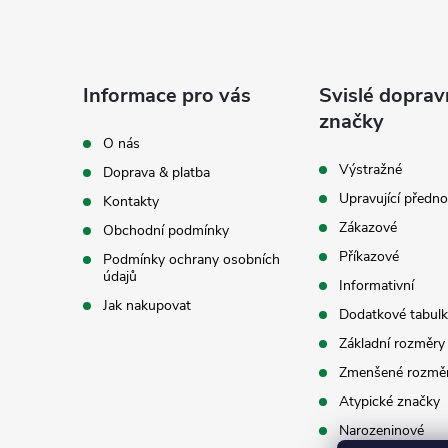
Z
á
Informace pro vás
Svislé doprav
p
značky
O nás
a
Výstražné
Doprava & platba
Upravující předno
Kontakty
t
Zákazové
Obchodní podmínky
í
Příkazové
Podmínky ochrany osobních
údajů
Informativní
Jak nakupovat
Dodatkové tabulk
Základní rozměry
Zmenšené rozmě
Atypické značky
Narozeninové