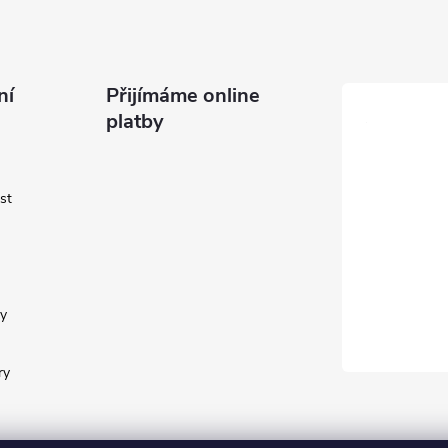
ní
Přijímáme online
platby
st
y
ry