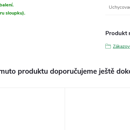
balení.
Uchycovac
ru sloupku).
Produkt n
Zákazov
muto produktu doporučujeme ještě dok