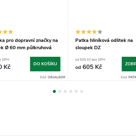
ka pro dopravní značky na
Patka hliníková odlitek na
ek Ø 60 mm půlkruhová
sloupek DZ
ez DPH
od 500 Kč bez DPH
DO KOŠÍKU
ZOBR
0 Kč
605 Kč
od
Kód:
OBJAL60M
Kód:
PAT