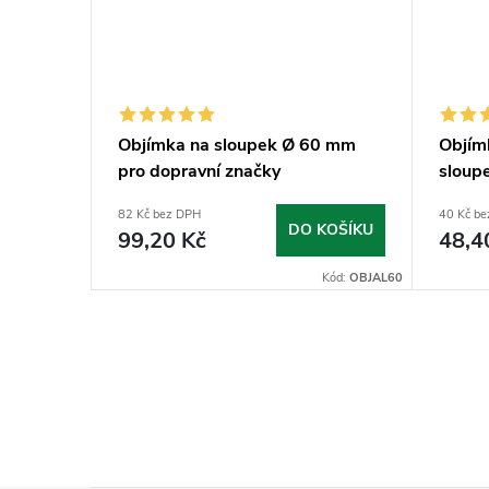
mm
Objímka na sloupek Ø 60 mm
Objím
pro dopravní značky
sloup
82 Kč bez DPH
40 Kč b
KOŠÍKU
DO KOŠÍKU
99,20 Kč
48,4
Kód:
VIPL60
Kód:
OBJAL60