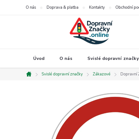
Přejít
O nás
Doprava & platba
Kontakty
Obchodní po
na
obsah
Úvod
O nás
Svislé dopravní značk
Svislé dopravní značky
Zákazové
Dopravní 
Domů