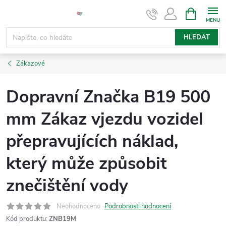
Přejít
NÁKUPNÍ
KOŠÍK
na
obsah
HLEDAT
Zákazové
Dopravní Značka B19 500
mm Zákaz vjezdu vozidel
přepravujících náklad,
který může způsobit
znečištění vody
Neohodnoceno
Podrobnosti hodnocení
Kód produktu:
ZNB19M