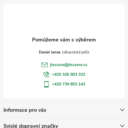
á
p
a
t
Daniel Jansa
í
jtsczsro
@
jtsczsro.cz
+420 326 903 332
+420 739 853 143
Informace pro vás
Svislé dopravní značky