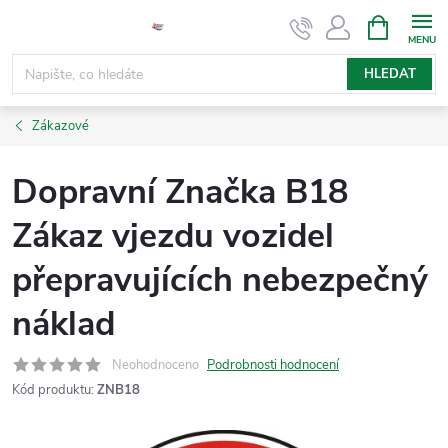
Přejít
NÁKUPNÍ
KOŠÍK
na
obsah
HLEDAT
Zákazové
Dopravní Značka B18
Zákaz vjezdu vozidel
přepravujících nebezpečný
náklad
Neohodnoceno
Podrobnosti hodnocení
Kód produktu:
ZNB18