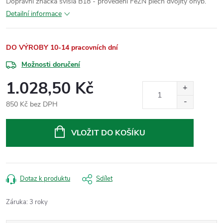
Dopravní značka svislá B18 - provedení FeZN plech dvojitý ohyb.
Detailní informace
DO VÝROBY 10-14 pracovních dní
Možnosti doručení
1.028,50 Kč
850 Kč bez DPH
Měrná
cena:
VLOŽIT DO KOŠÍKU
Dotaz k produktu
Sdílet
Záruka
:
3 roky