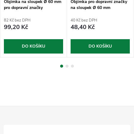
Objímka na sloupek Ø 60 mm
Objímka pro dopravní značky
pro dopravní značky
na sloupek Ø 60 mm
půlkruhová
82 Kč bez DPH
40 Kč bez DPH
99,20 Kč
48,40 Kč
DO KOŠÍKU
DO KOŠÍKU
Z
á