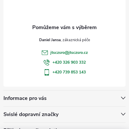
p
a
t
Daniel Jansa
í
jtsczsro
@
jtsczsro.cz
+420 326 903 332
+420 739 853 143
Informace pro vás
Svislé dopravní značky