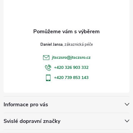
p
a
t
Daniel Jansa
í
jtsczsro
@
jtsczsro.cz
+420 326 903 332
+420 739 853 143
Informace pro vás
Svislé dopravní značky