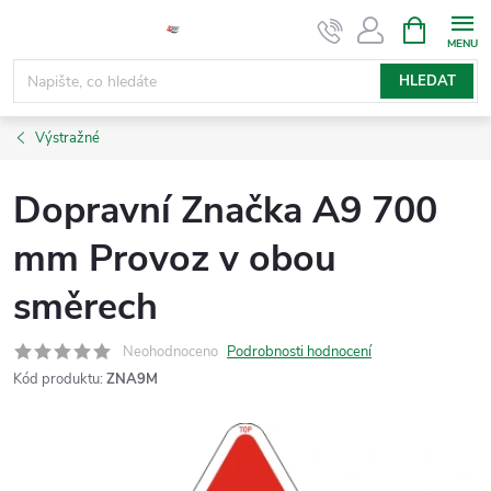
Přejít
NÁKUPNÍ
KOŠÍK
na
obsah
HLEDAT
Výstražné
Dopravní Značka A9 700
mm Provoz v obou
směrech
Neohodnoceno
Podrobnosti hodnocení
Kód produktu:
ZNA9M