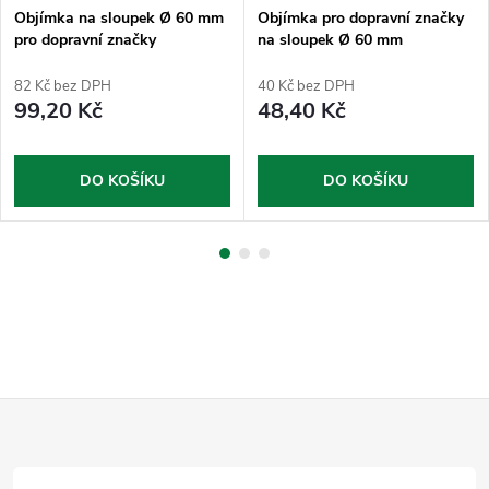
Objímka na sloupek Ø 60 mm
Objímka pro dopravní značky
pro dopravní značky
na sloupek Ø 60 mm
půlkruhová
82 Kč bez DPH
40 Kč bez DPH
99,20 Kč
48,40 Kč
DO KOŠÍKU
DO KOŠÍKU
Z
á