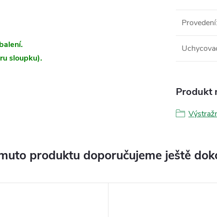
Provedení
balení.
Uchycovac
ru sloupku).
Produkt n
Výstraž
muto produktu doporučujeme ještě dok