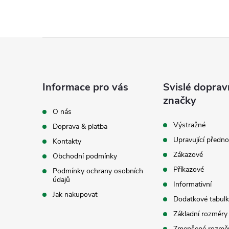
Z
á
Informace pro vás
Svislé doprav
p
značky
O nás
a
Výstražné
Doprava & platba
Upravující předno
Kontakty
t
Zákazové
Obchodní podmínky
í
Příkazové
Podmínky ochrany osobních
údajů
Informativní
Jak nakupovat
Dodatkové tabulk
Základní rozměry
Zmenšené rozmě