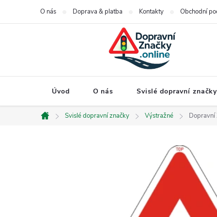
Přejít
O nás
Doprava & platba
Kontakty
Obchodní po
na
obsah
Úvod
O nás
Svislé dopravní značk
Svislé dopravní značky
Výstražné
Dopravní 
Domů