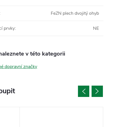
:
FeZN plech dvojitý ohyb
í prvky
:
NE
aleznete v této kategorii
né dopravní značky
oupit