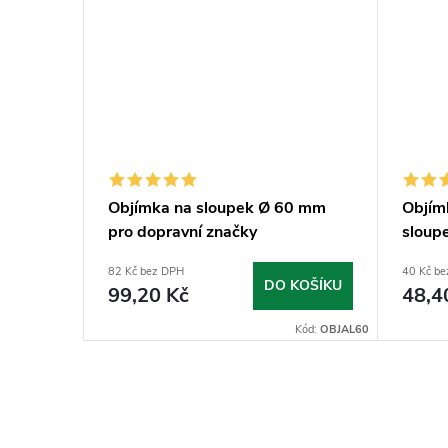
mm
Objímka na sloupek Ø 60 mm
Objím
pro dopravní značky
sloup
82 Kč bez DPH
40 Kč b
KOŠÍKU
DO KOŠÍKU
99,20 Kč
48,4
Kód:
VIPL60
Kód:
OBJAL60