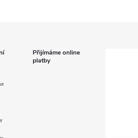
ní
Přijímáme online
platby
st
y
ry