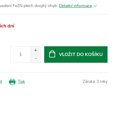
vedení FeZN plech dvojitý ohyb.
Detailní informace
ch dní
VLOŽIT DO KOŠÍKU
et
Tisk
Záruka
:
3 roky