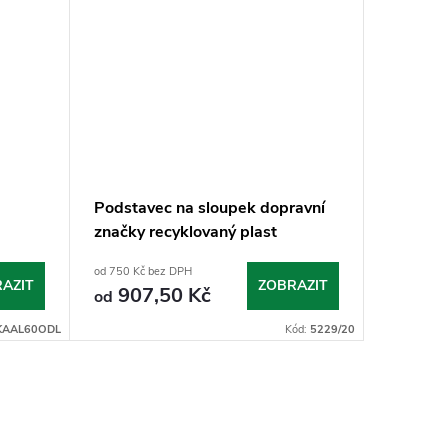
Podstavec na sloupek dopravní
Sloupek
značky recyklovaný plast
od 750 Kč bez DPH
od 400 Kč 
AZIT
ZOBRAZIT
907,50 Kč
484
od
od
KAAL60ODL
Kód:
5229/20