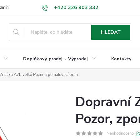
+420 326 903 332
dmínky
Podmínky ochrany osobních údajů
Jak nakupovat
HLEDAT
y
Doplňkový prodej - Výprodej
Kontakty
Značka A7b velká Pozor, zpomalovací práh
Dopravní 
Pozor, zpo
Neohodnoceno
P