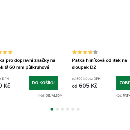
ka pro dopravní značky na
Patka hliníková odlitek na
ek Ø 60 mm půlkruhová
sloupek DZ
ez DPH
od 500 Kč bez DPH
DO KOŠÍKU
ZOBR
0 Kč
605 Kč
od
Kód:
OBJAL60M
Kód:
PAT