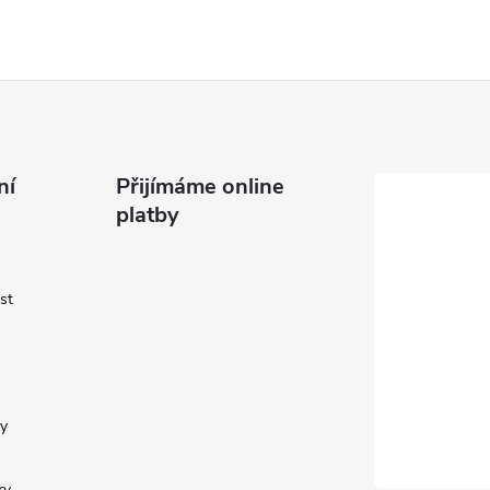
ní
Přijímáme online
platby
st
y
ry