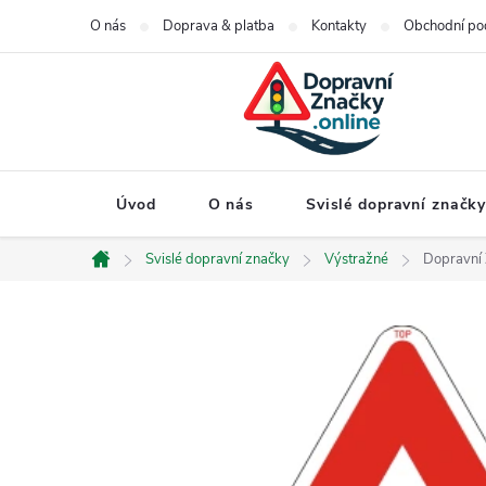
Přejít
O nás
Doprava & platba
Kontakty
Obchodní po
na
obsah
Úvod
O nás
Svislé dopravní značk
Svislé dopravní značky
Výstražné
Dopravní
Domů