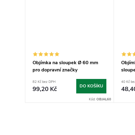
mm
Objímka na sloupek Ø 60 mm
Objím
pro dopravní značky
sloup
82 Kč bez DPH
40 Kč b
KOŠÍKU
DO KOŠÍKU
99,20 Kč
48,4
Kód:
VIPL60
Kód:
OBJAL60