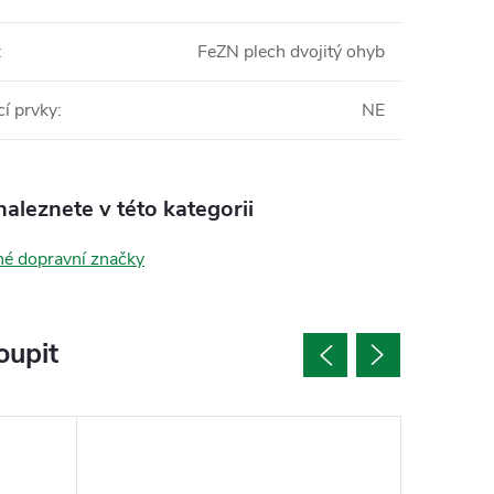
:
FeZN plech dvojitý ohyb
í prvky
:
NE
aleznete v této kategorii
né dopravní značky
oupit