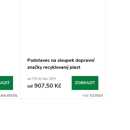
Podstavec na sloupek dopravní
Sloupek
značky recyklovaný plast
od 750 Kč bez DPH
od 400 Kč 
AZIT
ZOBRAZIT
907,50 Kč
484
od
od
KAAL60ODL
Kód:
5229/20