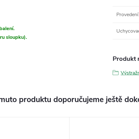
Provedení
balení.
Uchycovac
ru sloupku).
Produkt n
Výstraž
muto produktu doporučujeme ještě dok