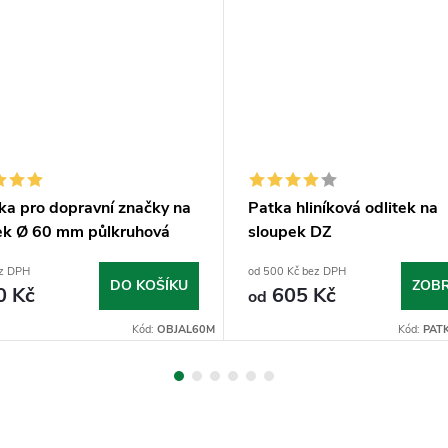
ka pro dopravní značky na
Patka hliníková odlitek na
ek Ø 60 mm půlkruhová
sloupek DZ
ez DPH
od 500 Kč bez DPH
DO KOŠÍKU
ZOBR
0 Kč
605 Kč
od
Kód:
OBJAL60M
Kód:
PAT