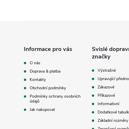
Z
á
Informace pro vás
Svislé doprav
p
značky
O nás
a
Výstražné
Doprava & platba
Upravující předno
Kontakty
t
Zákazové
Obchodní podmínky
í
Příkazové
Podmínky ochrany osobních
údajů
Informativní
Jak nakupovat
Dodatkové tabulk
Základní rozměry
Zmenšené rozmě