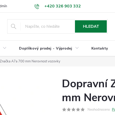
+420 326 903 332
dmínky
Podmínky ochrany osobních údajů
Jak nakupovat
HLEDAT
y
Doplňkový prodej - Výprodej
Kontakty
 Značka A7a 700 mm Nerovnost vozovky
Dopravní 
mm Nerovn
Neohodnoceno
P