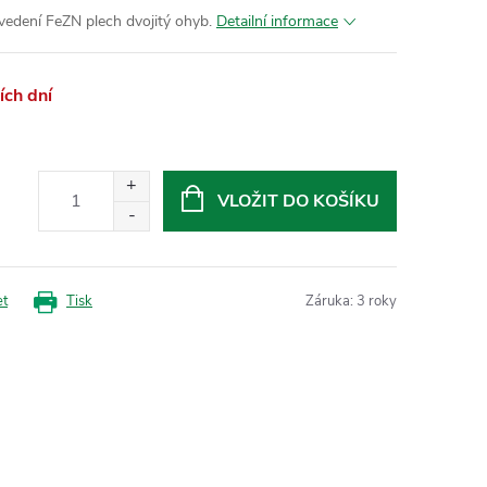
vedení FeZN plech dvojitý ohyb.
Detailní informace
ch dní
VLOŽIT DO KOŠÍKU
et
Tisk
Záruka
:
3 roky