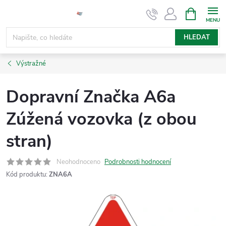
Přejít
NÁKUPNÍ
KOŠÍK
na
obsah
HLEDAT
Výstražné
Dopravní Značka A6a
Zúžená vozovka (z obou
stran)
Neohodnoceno
Podrobnosti hodnocení
Kód produktu:
ZNA6A