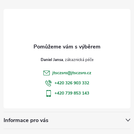
á
p
a
t
Daniel Jansa
í
jtsczsro
@
jtsczsro.cz
+420 326 903 332
+420 739 853 143
Informace pro vás