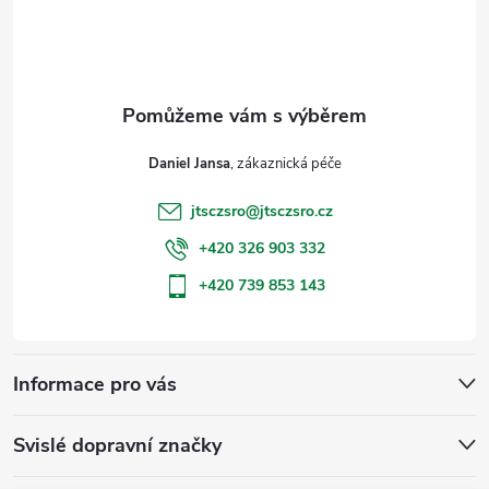
p
a
t
Daniel Jansa
í
jtsczsro
@
jtsczsro.cz
+420 326 903 332
+420 739 853 143
Informace pro vás
Svislé dopravní značky