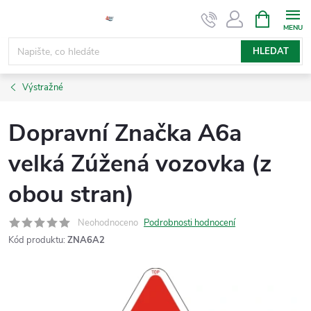
Přejít
NÁKUPNÍ
KOŠÍK
na
obsah
HLEDAT
Výstražné
Dopravní Značka A6a
velká Zúžená vozovka (z
obou stran)
Neohodnoceno
Podrobnosti hodnocení
Kód produktu:
ZNA6A2