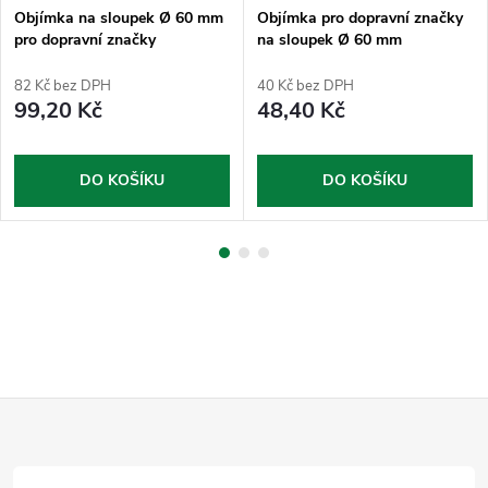
Objímka na sloupek Ø 60 mm
Objímka pro dopravní značky
pro dopravní značky
na sloupek Ø 60 mm
půlkruhová
82 Kč bez DPH
40 Kč bez DPH
99,20 Kč
48,40 Kč
DO KOŠÍKU
DO KOŠÍKU
Z
á