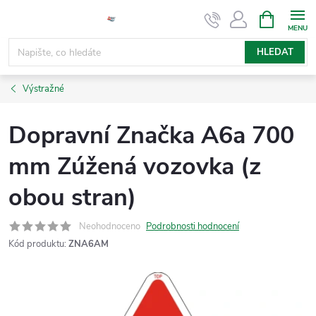
Přejít
NÁKUPNÍ
KOŠÍK
na
obsah
HLEDAT
Výstražné
Dopravní Značka A6a 700
mm Zúžená vozovka (z
obou stran)
Neohodnoceno
Podrobnosti hodnocení
Kód produktu:
ZNA6AM