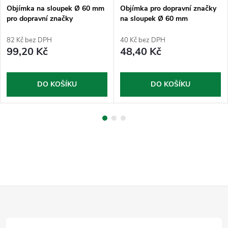
Objímka na sloupek Ø 60 mm
Objímka pro dopravní značky
pro dopravní značky
na sloupek Ø 60 mm
půlkruhová
82 Kč bez DPH
40 Kč bez DPH
99,20 Kč
48,40 Kč
DO KOŠÍKU
DO KOŠÍKU
Z
á