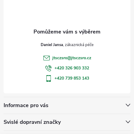
p
a
t
Daniel Jansa
í
jtsczsro
@
jtsczsro.cz
+420 326 903 332
+420 739 853 143
Informace pro vás
Svislé dopravní značky