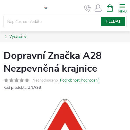
Přejít
NÁKUPNÍ
KOŠÍK
na
obsah
HLEDAT
Výstražné
Dopravní Značka A28
Nezpevněná krajnice
Neohodnoceno
Podrobnosti hodnocení
Kód produktu:
ZNA28