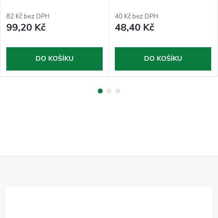
půlkruhová
82 Kč bez DPH
40 Kč bez DPH
99,20 Kč
48,40 Kč
DO KOŠÍKU
DO KOŠÍKU
Z
á
p