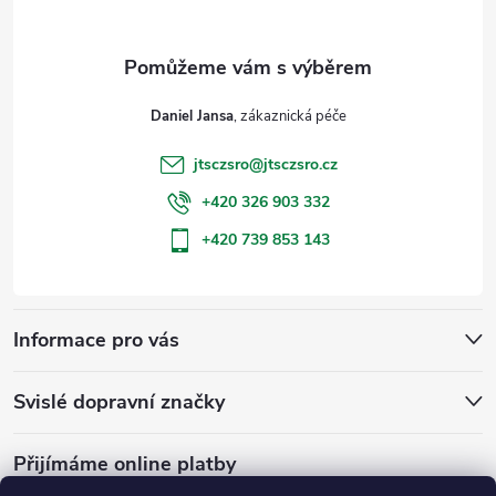
a
t
Daniel Jansa
í
jtsczsro
@
jtsczsro.cz
+420 326 903 332
+420 739 853 143
Informace pro vás
Svislé dopravní značky
Přijímáme online platby