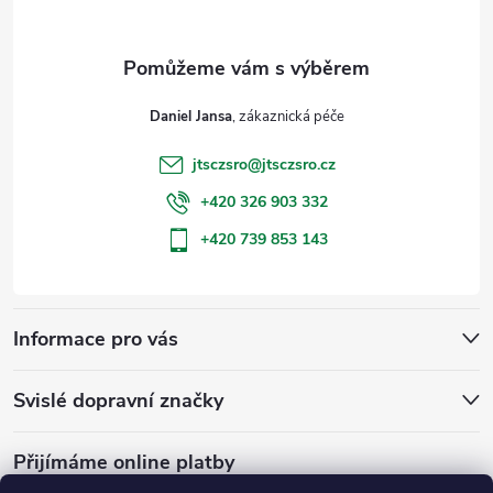
a
t
Daniel Jansa
í
jtsczsro
@
jtsczsro.cz
+420 326 903 332
+420 739 853 143
Informace pro vás
Svislé dopravní značky
Přijímáme online platby