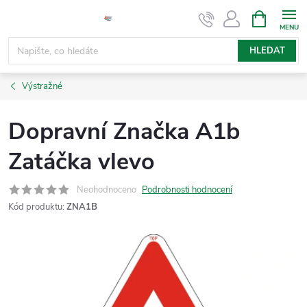
Přejít
NÁKUPNÍ
KOŠÍK
na
obsah
HLEDAT
Výstražné
Dopravní Značka A1b
Zatáčka vlevo
Neohodnoceno
Podrobnosti hodnocení
Kód produktu:
ZNA1B