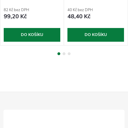
půlkruhová
82 Kč bez DPH
40 Kč bez DPH
99,20 Kč
48,40 Kč
DO KOŠÍKU
DO KOŠÍKU
Z
á
p