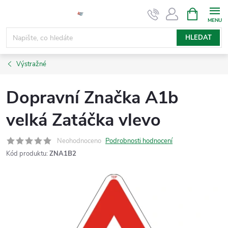
Přejít
NÁKUPNÍ
KOŠÍK
na
obsah
HLEDAT
Výstražné
Dopravní Značka A1b
velká Zatáčka vlevo
Neohodnoceno
Podrobnosti hodnocení
Kód produktu:
ZNA1B2