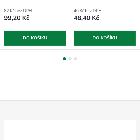
půlkruhová
82 Kč bez DPH
40 Kč bez DPH
99,20 Kč
48,40 Kč
DO KOŠÍKU
DO KOŠÍKU
Z
á
p