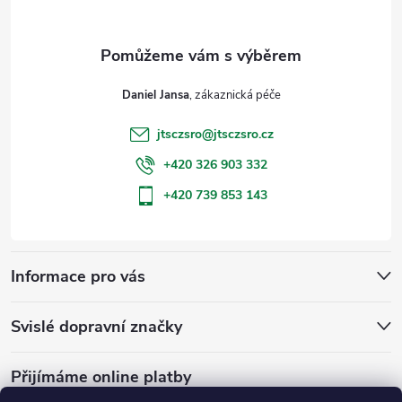
a
t
Daniel Jansa
í
jtsczsro
@
jtsczsro.cz
+420 326 903 332
+420 739 853 143
Informace pro vás
Svislé dopravní značky
Přijímáme online platby