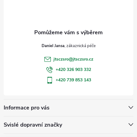
p
a
t
Daniel Jansa
í
jtsczsro
@
jtsczsro.cz
+420 326 903 332
+420 739 853 143
Informace pro vás
Svislé dopravní značky