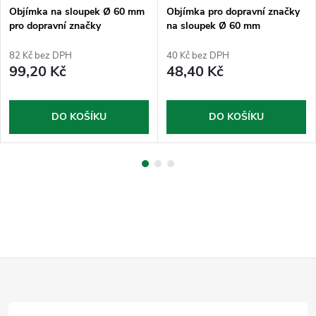
Objímka na sloupek Ø 60 mm
Objímka pro dopravní značky
pro dopravní značky
na sloupek Ø 60 mm
půlkruhová
82 Kč bez DPH
40 Kč bez DPH
99,20 Kč
48,40 Kč
DO KOŠÍKU
DO KOŠÍKU
Z
á